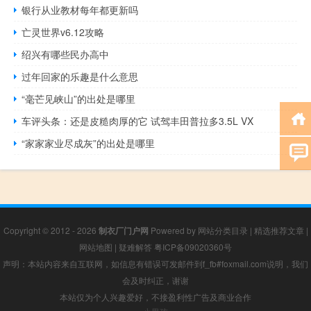
银行从业教材每年都更新吗
亡灵世界v6.12攻略
绍兴有哪些民办高中
过年回家的乐趣是什么意思
“毫芒见峡山”的出处是哪里
车评头条：还是皮糙肉厚的它 试驾丰田普拉多3.5L VX
“家家家业尽成灰”的出处是哪里
Copyright © 2012 - 2026
制衣厂门户网
Powered by
网站分类目录
|
精选推荐文章
|
网站地图
|
疑难解答
粤ICP备09020360号
声明：本站内容来自互联网，如信息有错误可发邮件到f_fb#foxmail.com说明，我们
会及时纠正，谢谢
本站仅为个人兴趣爱好，不接盈利性广告及商业合作