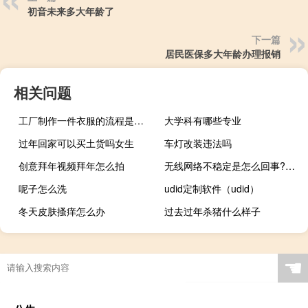
初音未来多大年龄了
下一篇
居民医保多大年龄办理报销
相关问题
工厂制作一件衣服的流程是怎么样的？如何设计爆款衣服？
大学科有哪些专业
过年回家可以买土货吗女生
车灯改装违法吗
创意拜年视频拜年怎么拍
无线网络不稳定是怎么回事?（无线网络不稳定怎么解决）
呢子怎么洗
udid定制软件（udid）
冬天皮肤搔痒怎么办
过去过年杀猪什么样子
156寸笔记本多大长宽是多少
☚