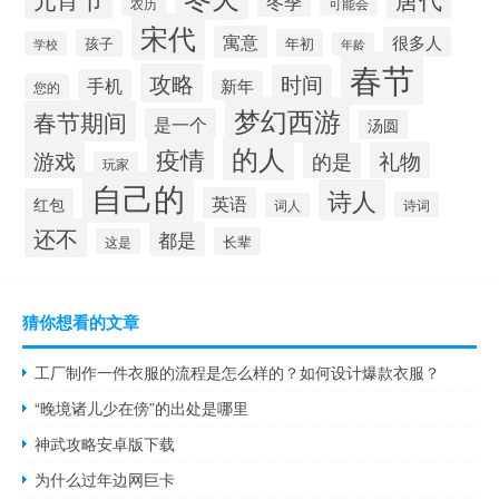
冬季
农历
可能会
宋代
寓意
很多人
孩子
年初
学校
年龄
春节
攻略
时间
手机
新年
您的
梦幻西游
春节期间
是一个
汤圆
的人
疫情
游戏
礼物
的是
玩家
自己的
诗人
英语
红包
诗词
词人
还不
都是
长辈
这是
猜你想看的文章
工厂制作一件衣服的流程是怎么样的？如何设计爆款衣服？
“晚境诸儿少在傍”的出处是哪里
神武攻略安卓版下载
为什么过年边网巨卡