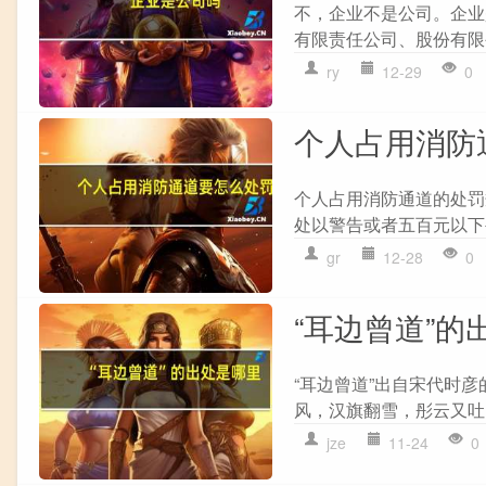
不，企业不是公司。企业
有限责任公司、股份有限
ry
12-29
0
个人占用消防
个人占用消防通道的处罚
处以警告或者五百元以下罚款
gr
12-28
0
“耳边曾道”的
“耳边曾道”出自宋代时彦的
风，汉旗翻雪，彤云又吐，
jze
11-24
0