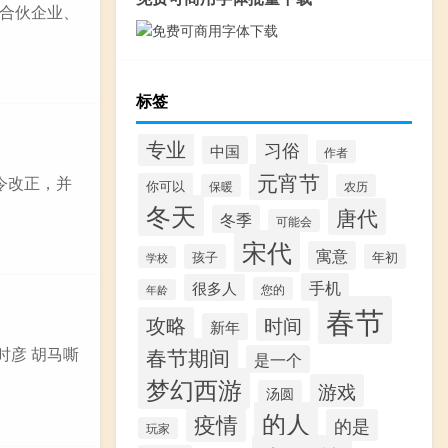
合伙企业、
标签
专业
习俗
中国
作者
元宵节
令改正，并
你可以
保暖
农历
冬天
唐代
冬季
可能会
宋代
寓意
孩子
年初
学校
手机
很多人
您的
年龄
春节
攻略
时间
新年
春节期间
时彦 胡马嘶
是一个
梦幻西游
游戏
汤圆
的人
疫情
的是
玩家