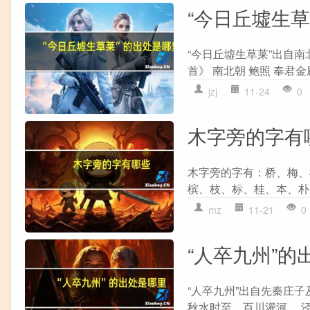
“今日丘墟生
“今日丘墟生草莱”出自南
首》 南北朝 鲍照 奉君金
jzj
11-24
0
木字旁的字有
木字旁的字有：桥、梅、
槟、枝、标、桂、本、朴
mz
11-21
0
“人卒九州”的
“人卒九州”出自先秦庄子及门
秋水时至，百川灌河。 泾