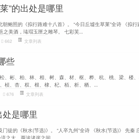
草莱”的出处是哪里
北朝鲍照的《拟行路难十八首》。 “今日丘墟生草莱”全诗 《拟
巵之美酒，瑇瑁玉匣之雕琴。 七彩芙...
662
文章列表
哪些
松、彬、柏、林、相、树、森、材、枢、桦、杭、桃、梁、楼、
、桢、杏、权、根、棣、杞、栢、析、栖、...
676
文章列表
出处是哪里
徒的《秋​水​(节​选)》。 “人卒九州”全诗 《秋​水​(节​选)》 先秦
流之大，两涘渚崖之间，...