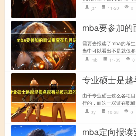
jzr
11-20
0
mba要参加
需要去报读了mba的考
当中可以看出不是就仅参
mb
11-09
0
专业硕士是越
由于专业硕士这么各项目
行的，而这一双证在职研
zy
10-28
0
mba定向报