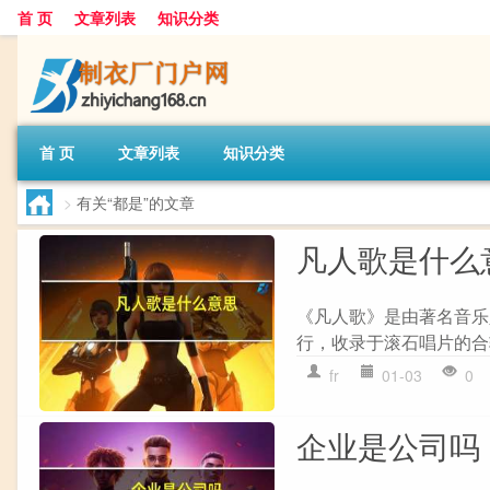
首 页
文章列表
知识分类
首 页
文章列表
知识分类
>
有关“都是”的文章
凡人歌是什么
《凡人歌》是由著名音乐
行，收录于滚石唱片的合
fr
01-03
0
企业是公司吗