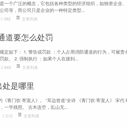
是一个广泛的概念，它包括各种类型的经济组织，如独资企业、
公司等，而公司只是企业的一种特定类型...
582
文章列表
通道要怎么处罚
规定如下： 1. 警告或罚款 ：个人占用消防通道的行为，可被责
。 2. 强制执行 ：如果个人在接到...
848
文章列表
出处是哪里
《青门饮·寄宠人》。 “耳边曾道”全诗 《青门饮·寄宠人》 宋代 
一竿残照。 古木连空，乱山无...
212
文章列表