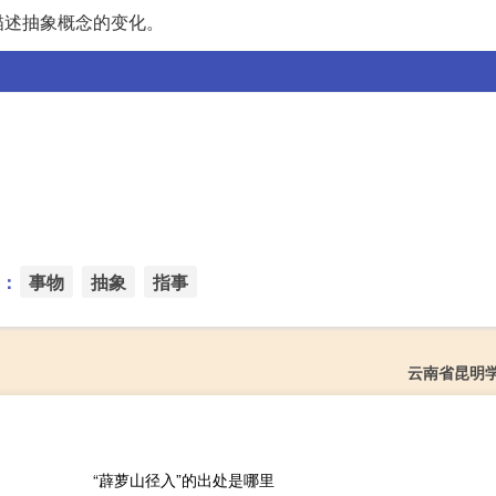
描述抽象概念的变化。
：
事物
抽象
指事
云南省昆明
“薜萝山径入”的出处是哪里