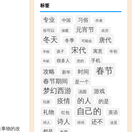
标签
专业
习俗
中国
作者
元宵节
你可以
保暖
农历
冬天
唐代
冬季
可能会
宋代
寓意
孩子
年初
学校
手机
很多人
您的
年龄
春节
攻略
时间
新年
春节期间
是一个
梦幻西游
游戏
汤圆
的人
疫情
的是
玩家
自己的
礼物
英语
红包
诗人
还不
诗词
这是
词人
象事物的改
都是
长辈