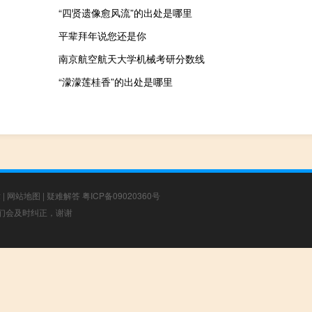
“四贤遗像愈风流”的出处是哪里
平辈拜年说您还是你
南京航空航天大学机械考研分数线
“濛濛莲桂香”的出处是哪里
章
|
网站地图
|
疑难解答
粤ICP备09020360号
，我们会及时纠正，谢谢