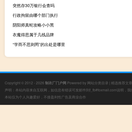
突然存30万银行会查吗
行政拘留由哪个部门执行
阴阳师真蛇攻略小小黑
衣魔得思属于几线品牌
“学而不思则罔”的出处是哪里
Copyright © 2012 - 2026
制衣厂门户网
Powered by
网站分类目录
|
精选推荐文
声明：本站内容来自互联网，如信息有错误可发邮件到f_fb#foxmail.com说明
本站仅为个人兴趣爱好，不接盈利性广告及商业合作