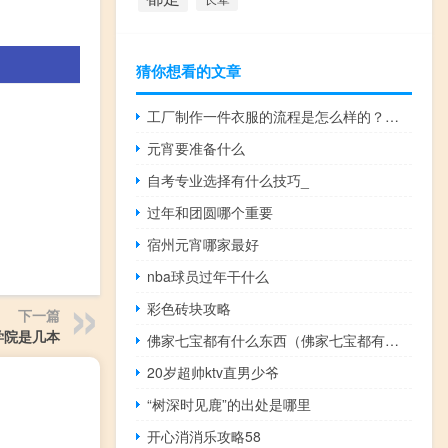
猜你想看的文章
工厂制作一件衣服的流程是怎么样的？如何设计爆款衣服？
元宵要准备什么
自考专业选择有什么技巧_
过年和团圆哪个重要
宿州元宵哪家最好
nba球员过年干什么
彩色砖块攻略
下一篇
学院是几本
佛家七宝都有什么东西（佛家七宝都有什么）
20岁超帅ktv直男少爷
“树深时见鹿”的出处是哪里
开心消消乐攻略58