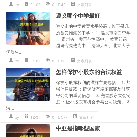
zy
01-02
0
42
文章列表
遵义哪个中学最好
遵义市的中学教育水平较高，以下是几
所备受推崇的中学： 1. 遵义市南白中学
： 贵州省一类示范性高中。 教育部课
题研究先进高中。 清华大学、北京大学
优质生...
zy
01-01
0
36
文章列表
怎样保护小股东的合法权益
保护小股东权利的措施主要包括： 1. 加
强信息披露 ：确保所有股东都能及时获
得公司的重要信息。 2. 完善股东大会制
度 ：让小股东有机会参与公司决策。 3.
法...
zy
12-31
0
577
文章列表
中亚是指哪些国家