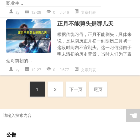
职业生...
zy
12-28
0
546
文章列表
正月不能剪头是哪几天
根据传统习俗，正月不能剃头，具体来
说，是从阴历正月初一到阴历二月初一
这段时间内不宜剃头。这一习俗源自于
明末清初的历史背景，当时人们为了表
达对前朝的...
zy
12-27
0
677
文章列表
1
2
下一页
尾页
☚
公告