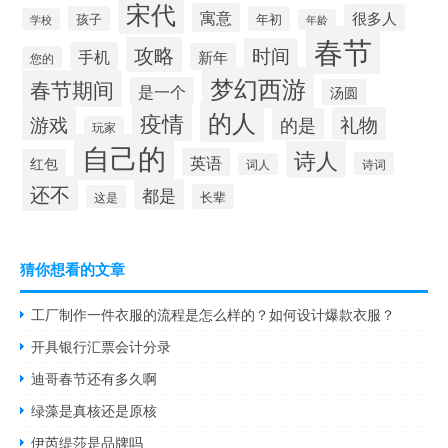
宋代
寓意
很多人
孩子
年初
学校
年龄
春节
攻略
时间
手机
新年
您的
梦幻西游
春节期间
是一个
汤圆
的人
疫情
游戏
礼物
的是
玩家
自己的
诗人
英语
红包
诗词
词人
还不
都是
长辈
这是
猜你想看的文章
工厂制作一件衣服的流程是怎么样的？如何设计爆款衣服？
开具银行汇票会计分录
迪哥春节还有多久啊
绿藻是真核还是原核
伊芮缇莎是品牌吗