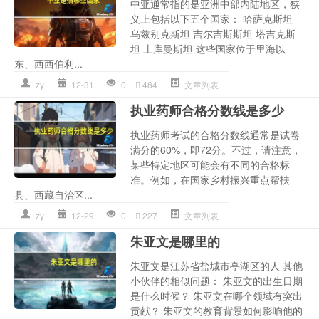
中亚通常指的是亚洲中部内陆地区，狭
义上包括以下五个国家： 哈萨克斯坦
乌兹别克斯坦 吉尔吉斯斯坦 塔吉克斯
坦 土库曼斯坦 这些国家位于里海以
东、西西伯利...
zy
12-31
0
484
文章列表
执业药师合格分数线是多少
执业药师考试的合格分数线通常是试卷
满分的60%，即72分。不过，请注意，
某些特定地区可能会有不同的合格标
准。例如，在国家乡村振兴重点帮扶
县、西藏自治区...
zy
12-29
0
227
文章列表
朱亚文是哪里的
朱亚文是江苏省盐城市亭湖区的人 其他
小伙伴的相似问题： 朱亚文的出生日期
是什么时候？ 朱亚文在哪个领域有突出
贡献？ 朱亚文的教育背景如何影响他的