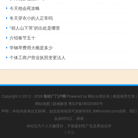
今天他会死攻略
冬天穿衣小的人正常吗
“胡人山下哭”的出处是哪里
介绍春节五十
学钢琴费用大概是多少
个体工商户营业执照变更法人
Copyright © 2012 - 2026
制衣厂门户网
Powered by
网站分类目录
|
精选推荐文章
|
网站地图
|
疑难解答
粤ICP备09020360号
声明：本站内容来自互联网，如信息有错误可发邮件到f_fb#foxmail.com说明，我们
会及时纠正，谢谢
本站仅为个人兴趣爱好，不接盈利性广告及商业合作
小男孩