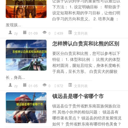
让孩子认识到学习的重要性可以通过以
下方法： 1. 设定明确目标 ： 帮助孩子
设定短期和长期的学习目标，让他们明
白学习的方向和意义。 2. 培养兴趣 ：
发现孩...
zy
01-09
0
439
文章列表
怎样辨认白贵宾和比熊的区别
要区分白贵宾和比熊，您可以参考以下
特征： 1. 体型和比例 ： 比熊犬的体型
相对圆润，腿短且结实，身体长度略长
于肩高，呈长方形。 白贵宾犬的腿较
长，身高...
zy
01-05
0
972
文章列表
镇远县是哪个省哪个市
镇远县位于贵州省黔东南苗族侗族自治
州 其他小伙伴的相似问题： 镇远县有
哪些著名景点？ 镇远县的经济发展情况
如何？ 贵州省黔东南有哪些特色美食？