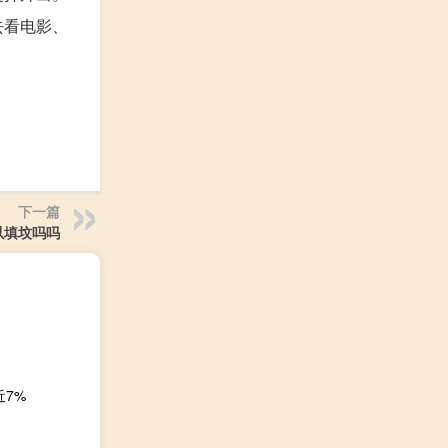
去看电影、
下一篇
以填坟吗吗
近7%