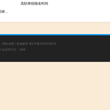
高职单招报名时间
安徽百奥秘科生物医药研究院有限公司(关于安徽百奥秘科生物医药研究院有限公司简述)
章
|
网站地图
|
疑难解答
粤ICP备09020360号
，我们会及时纠正，谢谢