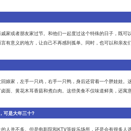
亲戚家或者朋友家过节。和他们一起度过这个特殊的日子，既可
而言有意义的地方，让自己不再感到孤单。同时，也可以和亲友
女回娘家，左手一只鸡，右手一只鸭，身后还背着一个胖娃娃。
打卤面、黄花木耳香菇和煮白肉。这些美食不仅味道鲜美，还寓
，可是大年三十?
的人并不多。但是电影院和KTV等娱乐场所，还是会有很多人