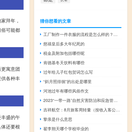
娘家拜年，
猜你想看的文章
习俗可能都
工厂制作一件衣服的流程是怎么样的？如何设计爆款衣服？
慈禧皇后多大年纪死的
税金及附加包括哪些呢
肯德基冬天饮料有哪些
饭更寓意团
过年给儿子红包贺词怎么写
提供各种丰
“斜月照徘徊”的出处是哪里
河池过年有哪些风俗作文
2023“一带一路”自然灾害防治和应急管理国际合作部长论坛在京举行 刘国中出席开幕式并致辞
吉祥航空：8月旅客周转量（按收入客公里计）同比上升83.96
受丰盛的午
挚亲是什么意思
具体还要根
翟李朔天哪个学校毕业的