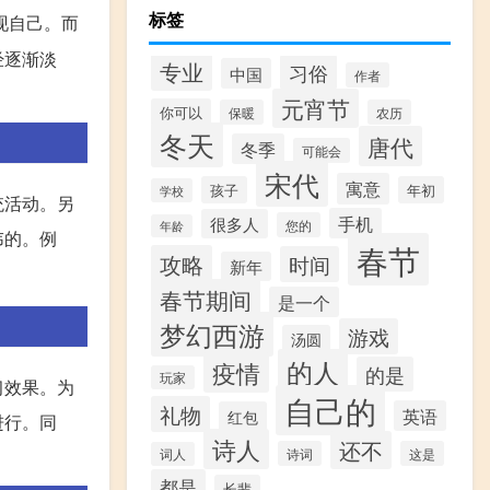
标签
现自己。而
经逐渐淡
专业
习俗
中国
作者
元宵节
你可以
保暖
农历
冬天
唐代
冬季
可能会
宋代
寓意
孩子
年初
学校
统活动。另
手机
很多人
您的
年龄
讳的。例
春节
攻略
时间
新年
春节期间
是一个
梦幻西游
游戏
汤圆
的人
疫情
的是
玩家
习效果。为
自己的
礼物
英语
红包
进行。同
诗人
还不
诗词
这是
词人
都是
长辈