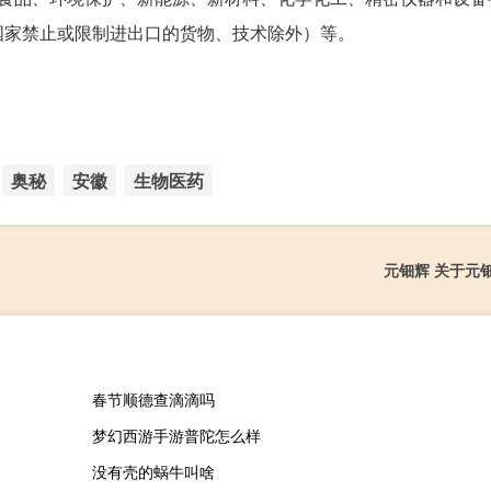
国家禁止或限制进出口的货物、技术除外）等。
奥秘
安徽
生物医药
元钿辉 关于元
春节顺德查滴滴吗
梦幻西游手游普陀怎么样
没有壳的蜗牛叫啥