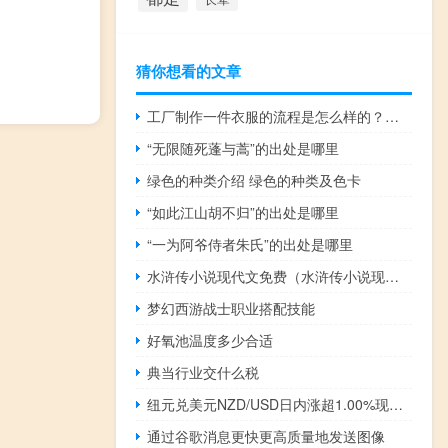
猜你想看的文章
工厂制作一件衣服的流程是怎么样的？如何设计爆款衣服？
“无限随死蓬与蒿”的出处是哪里
绿色的种类介绍 绿色的种类及色卡
“如此江山胡不归”的出处是哪里
“一为阿爷侍者朱氏”的出处是哪里
水浒传小说现代文免费（水浒传小说现代文版）
梦幻西游战士职业搭配技能
好氧池温度多少合适
典当行业交什么税
纽元兑美元NZD/USD日内涨超1.00%现报0.5970
通过谷歌消息更快更高质量地发送图像