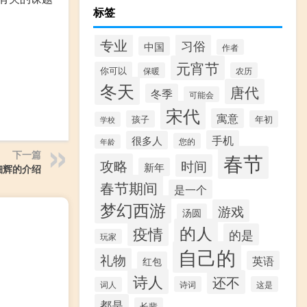
标签
专业
习俗
中国
作者
元宵节
你可以
保暖
农历
冬天
唐代
冬季
可能会
宋代
寓意
孩子
年初
学校
手机
很多人
您的
年龄
下一篇
春节
攻略
时间
新年
钿辉的介绍
春节期间
是一个
梦幻西游
游戏
汤圆
的人
疫情
的是
玩家
自己的
礼物
英语
红包
诗人
还不
诗词
这是
词人
都是
长辈