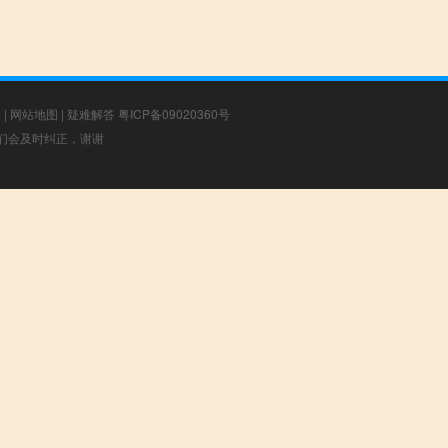
章
|
网站地图
|
疑难解答
粤ICP备09020360号
，我们会及时纠正，谢谢