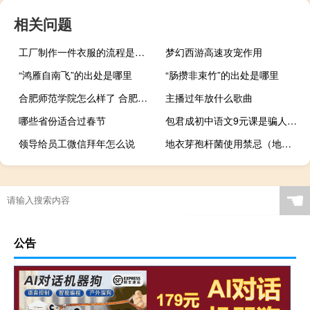
相关问题
工厂制作一件衣服的流程是怎么样的？如何设计爆款衣服？
梦幻西游高速攻宠作用
“鸿雁自南飞”的出处是哪里
“肠攒非束竹”的出处是哪里
合肥师范学院怎么样了 合肥师范学院怎么样
主播过年放什么歌曲
哪些省份适合过春节
包君成初中语文9元课是骗人的吗
领导给员工微信拜年怎么说
地衣芽孢杆菌使用禁忌（地衣芽孢杆菌的作用）
托福口语评分标准
☚
公告