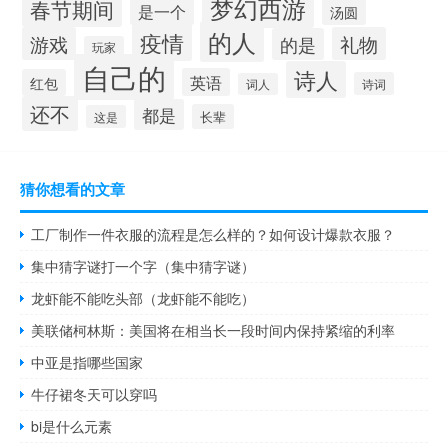
梦幻西游
春节期间
是一个
汤圆
的人
疫情
游戏
礼物
的是
玩家
自己的
诗人
英语
红包
诗词
词人
还不
都是
长辈
这是
猜你想看的文章
工厂制作一件衣服的流程是怎么样的？如何设计爆款衣服？
集中猜字谜打一个字（集中猜字谜）
龙虾能不能吃头部（龙虾能不能吃）
美联储柯林斯：美国将在相当长一段时间内保持紧缩的利率
中亚是指哪些国家
牛仔裙冬天可以穿吗
bi是什么元素