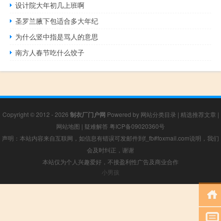
设计院大年初几上班啊
圣罗兰腋下包适合多大年纪
为什么竖中指是骂人的意思
南方人春节吃什么饺子
Copyright © 2012 - 2026
制衣厂门户网
Powered by
网站分类目录
|
精选推荐文章
|
网站地图
|
疑难解答
粤ICP备09020360号
声明：本站内容来自互联网，如信息有错误可发邮件到f_fb#foxmail.com说明，我们
会及时纠正，谢谢
本站仅为个人兴趣爱好，不接盈利性广告及商业合作
小男孩