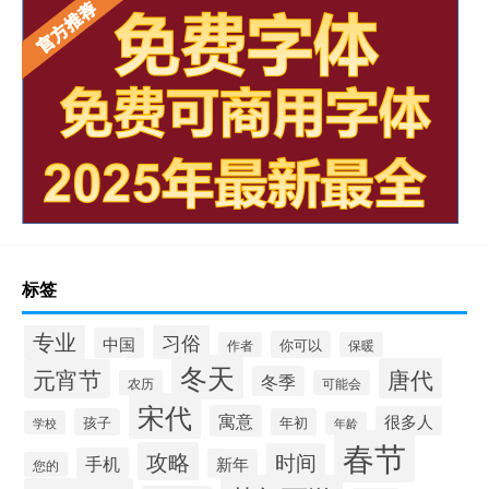
标签
专业
习俗
中国
你可以
作者
保暖
冬天
唐代
元宵节
冬季
农历
可能会
宋代
寓意
很多人
孩子
年初
学校
年龄
春节
攻略
时间
手机
新年
您的