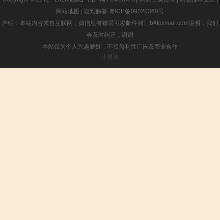
网站地图
|
疑难解答
粤ICP备09020360号
声明：本站内容来自互联网，如信息有错误可发邮件到f_fb#foxmail.com说明，我们
会及时纠正，谢谢
本站仅为个人兴趣爱好，不接盈利性广告及商业合作
小男孩