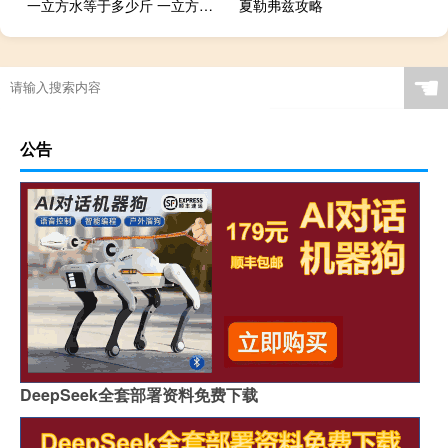
一立方水等于多少斤 一立方水的重量是多少
夏勒弗兹攻略
农村人冬天怎样洗澡不冷
☚
公告
DeepSeek全套部署资料免费下载