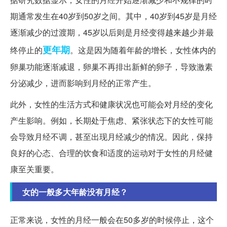
期通常发生在40岁到50岁之间。其中，40岁到45岁是月经
逐渐减少的过渡期，45岁以后则是月经变得越来越少并最
更年期
终停止的
。这是因为随着年龄的增长，女性体内的
卵巢功能逐渐减退，卵巢不再排出新鲜的卵子，导致激素
分泌减少，进而影响到月经的正常产生。
此外，女性的生活方式和健康状况也可能会对月经的变化
产生影响。例如，长期处于焦虑、紧张状态下的女性可能
会导致月经不调，甚至出现月经减少的情况。因此，保持
良好的心态、合理的饮食和适度的运动对于女性的月经健
康至关重要。
女的一般多大年龄没有月经？
正常来说，女性的月经一般会在50多岁的时候停止，这个