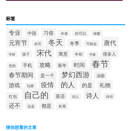
标签
专业
习俗
中国
你可以
作者
保暖
冬天
唐代
元宵节
冬季
农历
可能会
宋代
寓意
很多人
孩子
年初
学校
年龄
春节
攻略
时间
手机
新年
您的
梦幻西游
春节期间
是一个
汤圆
的人
疫情
游戏
礼物
的是
玩家
自己的
诗人
英语
红包
诗词
词人
还不
都是
长辈
这是
猜你想看的文章