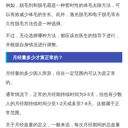
例如，脱毛剂和脱毛霜是一种暂时性的体毛去除方法，可
以有效减少体毛的生长。此外，激光脱毛和电子脱毛等永
久性脱毛方法也是一种选择。
不过，无论选择哪种方法，都应该在医生的指导下进行，
并根据自身情况进行调整。
月经量多少才算正常的？
月经量的多少因人而异，但在一定范围内可认为是正常
的。
通常情况下，正常的月经期持续时间为3-5天，但也有少数
人的月经期持续时间少至1-2天或多至7-8天。这都属于正
常范围。
关于月经血量的定义，一般来说，每次月经期间的总血量