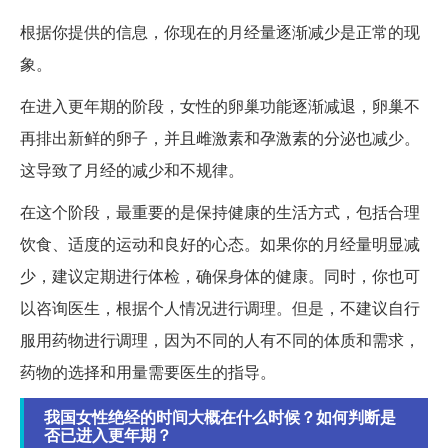
根据你提供的信息，你现在的月经量逐渐减少是正常的现
象。
在进入更年期的阶段，女性的卵巢功能逐渐减退，卵巢不
再排出新鲜的卵子，并且雌激素和孕激素的分泌也减少。
这导致了月经的减少和不规律。
在这个阶段，最重要的是保持健康的生活方式，包括合理
饮食、适度的运动和良好的心态。如果你的月经量明显减
少，建议定期进行体检，确保身体的健康。同时，你也可
以咨询医生，根据个人情况进行调理。但是，不建议自行
服用药物进行调理，因为不同的人有不同的体质和需求，
药物的选择和用量需要医生的指导。
我国女性绝经的时间大概在什么时候？如何判断是
否已进入更年期？