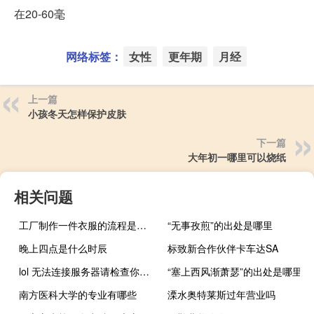
在20-60毫
网络标签：
女性
更年期
月经
上一篇
小孩冬天怎样保护皮肤
下一篇
大年初一哪里可以烧纸
相关问题
工厂制作一件衣服的流程是怎么样的？如何设计爆款衣服？
“无事孜煎”的出处是哪里
晚上四点是什么时辰
标致新合作伙伴卡车达SA
lol 无法连接服务器请检查你的网络（lol连接服务器失败请检查您的网络）
“塞上西风渐萧瑟”的出处是哪里
南方医科大学的专业有哪些
溧水奥特莱斯过年营业吗