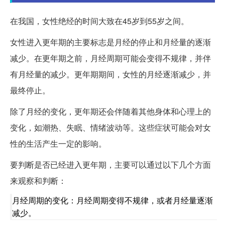
在我国，女性绝经的时间大致在45岁到55岁之间。
女性进入更年期的主要标志是月经的停止和月经量的逐渐
减少。在更年期之前，月经周期可能会变得不规律，并伴
有月经量的减少。更年期期间，女性的月经逐渐减少，并
最终停止。
除了月经的变化，更年期还会伴随着其他身体和心理上的
变化，如潮热、失眠、情绪波动等。这些症状可能会对女
性的生活产生一定的影响。
要判断是否已经进入更年期，主要可以通过以下几个方面
来观察和判断：
月经周期的变化：月经周期变得不规律，或者月经量逐渐
减少。