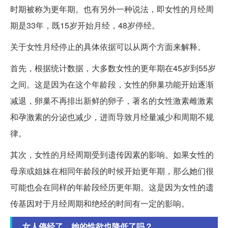
时期被称为更年期。也有另外一种说法，即女性的月经周
期是33年，既15岁开始月经，48岁停经。
关于女性月经停止的具体依据可以从两个方面来解释。
首先，根据统计数据，大多数女性的更年期在45岁到55岁
之间。这是因为在这个年龄段，女性的卵巢功能开始逐渐
减退，卵巢不再排出新鲜的卵子，著名的女性激素雌激素
和孕激素的分泌也减少，进而导致月经量减少和周期不规
律。
其次，女性的月经周期受到遗传因素的影响。如果女性的
母亲或姐妹在相同年龄段的时候开始更年期，那么她们很
可能也会在同样的年龄段经历更年期。这是因为女性的遗
传基因对于月经周期和绝经的时间有一定的影响。
女人停经了，她的性欲也降低了吗？