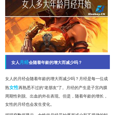
月经
女人
会随着年龄的增大而减少吗？
女人的月经会随着年龄的增大而减少吗？月经是每一位成
女性
熟
再熟悉不过的“老朋友”了。月经的产生是子宫内膜
周期性剥脱、出血的外在表现。但是，随着年龄的增长，
女性的月经也会发生变化。
据研究数据显示，女性的月经开始逐渐减少和不规律的时