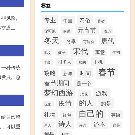
标签
一些风险。
专业
习俗
中国
作者
共交通工
元宵节
你可以
保暖
农历
冬天
唐代
冬季
可能会
宋代
寓意
孩子
年初
学校
手机
很多人
您的
年龄
了一种传统
春节
攻略
时间
新年
和发展。总
春节期间
是一个
梦幻西游
游戏
汤圆
的人
疫情
的是
玩家
自己的
礼物
英语
红包
，给自己增
诗人
还不
诗词
这是
词人
性，可以重
都是
长辈