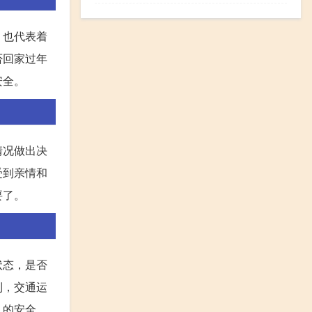
，也代表着
否回家过年
安全。
情况做出决
受到亲情和
要了。
状态，是否
制，交通运
人的安全。