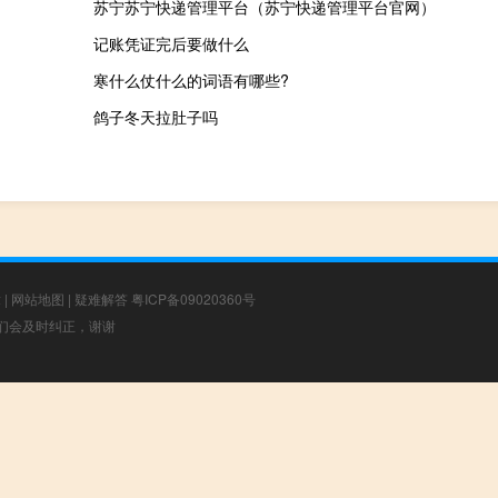
苏宁苏宁快递管理平台（苏宁快递管理平台官网）
记账凭证完后要做什么
寒什么仗什么的词语有哪些?
鸽子冬天拉肚子吗
章
|
网站地图
|
疑难解答
粤ICP备09020360号
，我们会及时纠正，谢谢