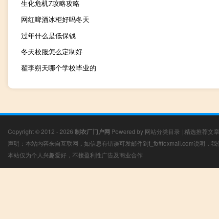
生化危机7攻略攻略
网红啤酒冰柜好吗冬天
过年什么是低保钱
冬天校服怎么定制好
翟李朔天哪个学校毕业的
Copyright © 2012 - 2026
制衣厂门户网
Powered by
网站分类目录
|
精选推荐文
声明：本站内容来自互联网，如信息有错误可发邮件到f_fb#foxmail.com说明
本站仅为个人兴趣爱好，不接盈利性广告及商业合作