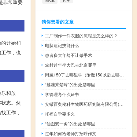
是非常重要
猜你想看的文章
工厂制作一件衣服的流程是怎么样的？如何设计爆款衣服？
新的开始和
电脑速记技能什么
的工作，也
患者多大年龄不让做手术
农村过年坐大巴去北京哪里
附魔150了去哪里学（附魔150以后去哪学）
“越淮乘楚嶂”的出处是哪里
快乐和放
学管理考什么证书
整状态。然
安徽百奥秘科生物医药研究院有限公司(关于安徽百奥秘科生物医药研究院有限公司简述)
续找工作，
托福自学要多久
“仙图戏一禽”的出处是哪里
过年如何给老师打招呼作文