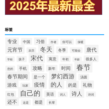
标签
专业
习俗
中国
你可以
作者
保暖
冬天
唐代
元宵节
冬季
农历
可能会
宋代
寓意
很多人
孩子
年初
学校
年龄
春节
攻略
时间
手机
新年
您的
梦幻西游
春节期间
是一个
汤圆
的人
疫情
游戏
礼物
的是
玩家
自己的
诗人
英语
红包
诗词
词人
还不
都是
长辈
这是