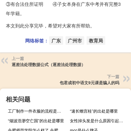
③有合法住所证明 ④子女本身在广东中考并有完整3
年学籍。
本文到此分享完毕，希望对大家有所帮助。
网络标签：
广东
广州市
教育局
上一篇
逐差法处理数据公式（逐差法处理数据）
下一篇
包君成初中语文9元课是骗人的吗
相关问题
工厂制作一件衣服的流程是怎么样的？如何设计爆款衣服？
“速长蟾宫桂”的出处是哪里
“烟波浩渺空亡国”的出处是哪里
女性掉头发是什么原因引起的,用什么洗发水
合肥师范学院怎么样了 合肥师范学院怎么样
mcc是什么牌子