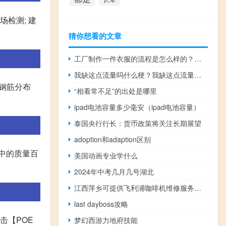
场检测; 建
猜你想看的文章
工厂制作一件衣服的流程是怎么样的？如何设计爆款衣服？
我缺这点流量吗什么梗？我缺这点流量吗是什么意思什么梗
\钢筋分布
“相看常不足”的出处是哪里
ipad电池容量多少毫安（ipad电池容量）
泰国央行行长：货币政策将关注长期展望
adoption和adaption区别
料中的质量百
美国动画专业学什么
2024年中考几月几号湖北
江西萍乡可提供飞利浦咖啡机维修服务地址在哪
last dayboss攻略
击【POE
梦幻西游力地府技能