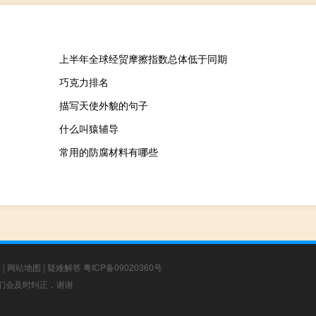
上半年全球经贸摩擦指数总体低于同期
巧克力排名
描写天使外貌的句子
什么叫猿辅导
常用的防腐材料有哪些
章
|
网站地图
|
疑难解答
粤ICP备09020360号
，我们会及时纠正，谢谢