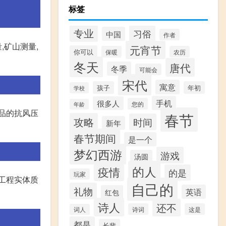
标签
专业
习俗
中国
作者
,矿山测量,
元宵节
你可以
保暖
农历
冬天
唐代
冬季
可能会
宋代
寓意
孩子
年初
学校
手机
很多人
您的
年龄
品的抗风压
春节
攻略
时间
新年
春节期间
是一个
梦幻西游
游戏
汤圆
的人
疫情
的是
玩家
工程实体质
自己的
礼物
英语
红包
诗人
还不
诗词
这是
词人
都是
长辈