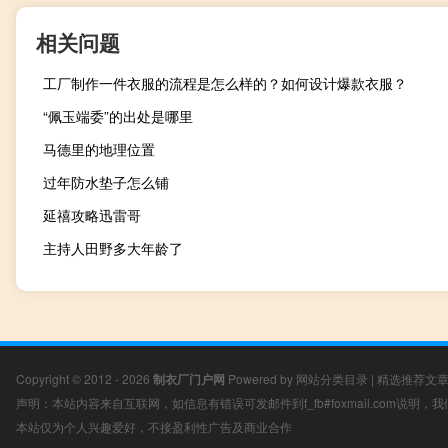
相关问题
工厂制作一件衣服的流程是怎么样的？如何设计爆款衣服？
“佩玉端委”的出处是哪里
马德里的地理位置
过年防水垫子怎么铺
延禧攻略迅雷哥
主持人田野多大年龄了
Copyright © 2012 - 2026
制衣厂门户网
Powered by
网站分类目录
|
精选推荐文
声明：本站内容来自互联网，如信息有错误可发邮件到f_fb#foxmail.com说明
本站仅为个人兴趣爱好，不接盈利性广告及商业合作