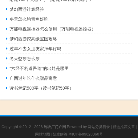
梦幻西游计算经验
冬天怎么钓青鱼好吃
万能电视遥控器怎么使用（万能电视遥控器）
梦幻西游挖高级宝图攻略
过年不去女朋友家拜年好吗
冬天憋尿怎么尿
“六经不朽道吾道”的出处是哪里
广西过年吃什么甜品寓意
读书笔记500字（读书笔记50字）
Copyright © 2012 - 2026
制衣厂门户网
Powered by
网站分类目录
|
精选推荐文章
|
网站地图
|
疑难解答
粤ICP备09020360号