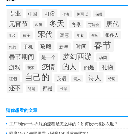
专业
习俗
中国
你可以
作者
保暖
冬天
唐代
元宵节
冬季
农历
可能会
宋代
寓意
很多人
孩子
年初
学校
年龄
春节
攻略
时间
手机
新年
您的
梦幻西游
春节期间
是一个
汤圆
的人
疫情
游戏
礼物
的是
玩家
自己的
诗人
英语
红包
诗词
词人
还不
都是
长辈
这是
猜你想看的文章
工厂制作一件衣服的流程是怎么样的？如何设计爆款衣服？
附魔150了去哪里学（附魔150以后去哪学）