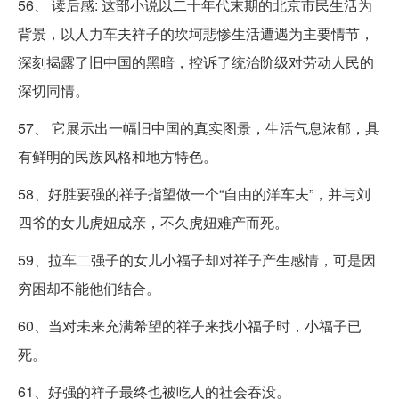
56、 读后感: 这部小说以二十年代末期的北京市民生活为
背景，以人力车夫祥子的坎坷悲惨生活遭遇为主要情节，
深刻揭露了旧中国的黑暗，控诉了统治阶级对劳动人民的
深切同情。
57、 它展示出一幅旧中国的真实图景，生活气息浓郁，具
有鲜明的民族风格和地方特色。
58、好胜要强的祥子指望做一个“自由的洋车夫”，并与刘
四爷的女儿虎妞成亲，不久虎妞难产而死。
59、拉车二强子的女儿小福子却对祥子产生感情，可是因
穷困却不能他们结合。
60、当对未来充满希望的祥子来找小福子时，小福子已
死。
61、好强的祥子最终也被吃人的社会吞没。