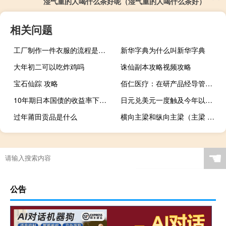
湿气重的人喝什么茶好呢（湿气重的人喝什么茶好）
相关问题
工厂制作一件衣服的流程是怎么样的？如何设计爆款衣服？
新华字典为什么叫新华字典
大年初二可以吃炸鸡吗
诛仙副本攻略视频攻略
宝石仙踪 攻略
佰仁医疗：在研产品经导管主动脉瓣系统注册申请获受理
10年期日本国债的收益率下跌1个基点至0.735%
日元兑美元一度触及今年以来最低水平现报149.66
过年莆田贡品是什么
横向主梁和纵向主梁（主梁 纵梁 横梁的区别是什么）
成本 包括什么
☚
公告