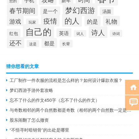
手机
新年
您的
梦幻西游
春节期间
是一个
汤圆
的人
疫情
游戏
礼物
的是
玩家
自己的
诗人
英语
红包
诗词
词人
还不
都是
长辈
这是
猜你想看的文章
工厂制作一件衣服的流程是怎么样的？如何设计爆款衣服？
梦幻西游手游外套攻略
忘不了什么的作文450字（忘不了什么的作文）
与奇数相邻的两个自然数都是奇数（相邻的两个自然数一定是互质数）
股东闹翻了怎么撤资
“不悟寻时暗销骨”的出处是哪里