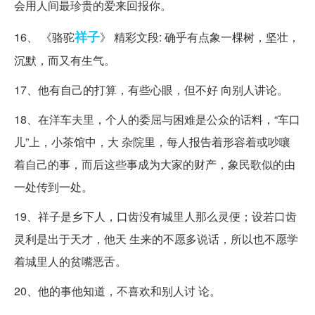
会用人间最珍贵的爱来回报你。
祥子
16、 《骆驼
》 精彩文段: 确乎有点象一棵树，坚壮，
沉默，而又有生气。
17、他有自己的打算，有些心眼，但不好 向别人讲论。
18、在洋车夫里，个人的委屈与困难是公众的话料，“车口
儿”上，小茶馆中，大 杂院里，每人报告着形容着或吵嚷
着自己的事，而后这些事成为大家的财产，象民歌似的由
一处传到一处。
19、祥子是乡下人，口齿没有城里人那么灵便；设若口齿
灵利是出于天才，他天 生来的不愿多说话，所以也不愿学
着城里人的贫嘴恶舌。
20、他的事他知道，不喜欢和别人讨 论。