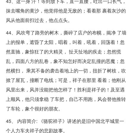
43、这一身 汗！等到放下车，直一直腰，吐出一口长气，
抹去嘴角的黄沙，他觉得他是无敌的；看着那 裹着灰沙的
风从他面前扫过去，他点点头。
44、风吹弯了路旁的树木，撕碎了店户的布幌，揭净 了墙
上的报单，遮昏了太阳，唱着，叫着，吼着，回荡着！忽
然直驰，象惊狂了的大精灵， 扯天扯地的疾走；忽然慌
乱，四面八方的乱卷，象不知怎好而决定乱撞的恶魔；忽
然横扫， 乘其不备的袭击着地上的一切，扭折了树枝，吹
掀了屋瓦，撞断了电线；可是，祥子在那里 看着；他刚从
风里出来，风并没能把他怎样了！胜利是祥子的！及至遇
上顺风，他只须拿稳 了车把，自己不用跑，风会替他推转
了车轮，象个很好的朋友。
45、 内容简介: 《骆驼祥子》讲述的是旧中国北平城里一
个人力车夫祥子的悲剧故事。