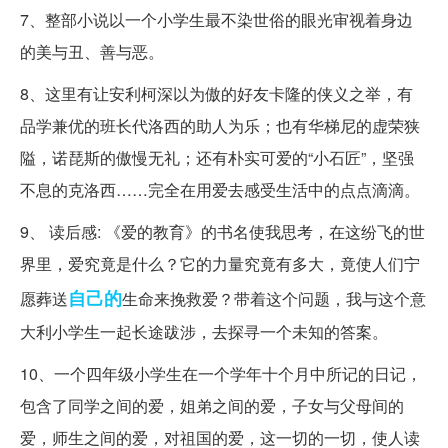
7、整部小说以一个小学生最不染世俗的眼光审视着身边
的美与丑、善与恶。
8、这里有让安利柯深以为傲的好友卡隆的侠义之举，有
品学兼优的班长代洛西的助人为乐；也有华梯尼的虚荣狭
隘，诺琵斯的傲慢无礼；还有朴实可爱的“小石匠”，坚强
不息的克洛西……完全在用爱去感受生活中的点点滴滴。
9、 读后感: 《爱的教育》的书名使我思考，在这纷飞的世
界里，爱究竟是什么？它的力量究竟有多大，竟使人们宁
自己的
愿葬送
生命来挽救爱？带着这个问题，我与这个意
大利小学生一起长途跋涉，去探寻一个未知的答案。
10、一个四年级小学生在一个学年十个月中所记的日记，
包含了同学之间的爱，姐弟之间的爱，子女与父母间的
爱，师生之间的爱，对祖国的爱，这一切的一切，使人读