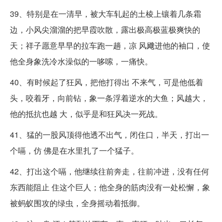
39、特别是在一清早，被大车轧起的土棱上镶着几条霜
边，小风尖溜溜的把早霞吹散，露出极高极蓝极爽快的
天；祥子愿意早早的拉车跑一趟，凉 风飕进他的袖口，使
他全身象洗冷水澡似的一哆嗦，一痛快。
40、有时候起了狂风，把他打得出 不来气，可是他低着
头，咬着牙，向前钻，象一条浮着逆水的大鱼；风越大，
他的抵抗也越 大，似乎是和狂风决一死战。
41、猛的一股风顶得他透不出气，闭住口，半天，打出一
个嗝，仿 佛是在水里扎了一个猛子。
42、打出这个嗝，他继续往前奔走，往前冲进，没有任何
东西能阻止 住这个巨人；他全身的筋肉没有一处松懈，象
被蚂蚁围攻的绿虫，全身摇动着抵御。