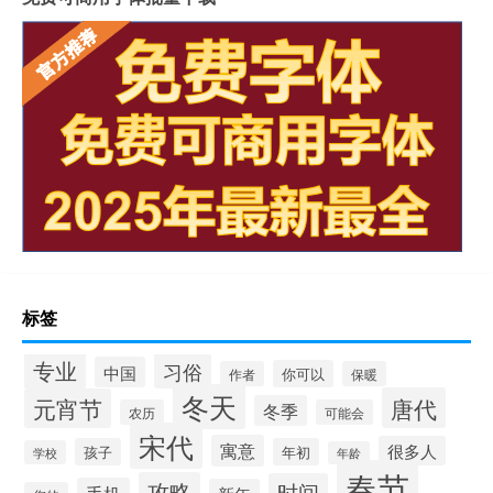
标签
专业
习俗
中国
你可以
作者
保暖
冬天
唐代
元宵节
冬季
农历
可能会
宋代
寓意
很多人
孩子
年初
学校
年龄
春节
攻略
时间