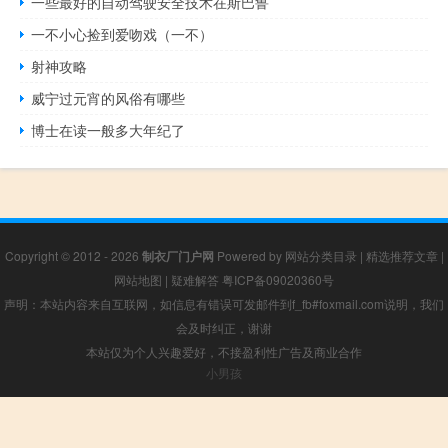
一些最好的自动驾驶安全技术在斯巴鲁
一不小心捡到爱吻戏（一不）
射神攻略
威宁过元宵的风俗有哪些
博士在读一般多大年纪了
Copyright © 2012 - 2026
制衣厂门户网
Powered by
网站分类目录
|
精选推荐文章
|
网站地图
|
疑难解答
粤ICP备09020360号
声明：本站内容来自互联网，如信息有错误可发邮件到f_fb#foxmail.com说明，我们
会及时纠正，谢谢
本站仅为个人兴趣爱好，不接盈利性广告及商业合作
小男孩