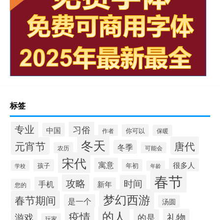
标签
专业
习俗
中国
你可以
作者
保暖
冬天
唐代
元宵节
冬季
农历
可能会
宋代
寓意
很多人
孩子
年初
学校
年龄
春节
攻略
时间
手机
新年
您的
梦幻西游
春节期间
是一个
汤圆
的人
疫情
游戏
礼物
的是
玩家