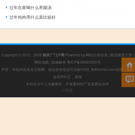
过年在家喝什么养颜汤
过年炖肉用什么菜比较好
Copyright © 2012 - 2026
制衣厂门户网
Powered by
网站分类目录
|
精选推荐文章
|
网站地图
|
疑难解答
粤ICP备09020360号
声明：本站内容来自互联网，如信息有错误可发邮件到f_fb#foxmail.com说明，我们
会及时纠正，谢谢
本站仅为个人兴趣爱好，不接盈利性广告及商业合作
小男孩