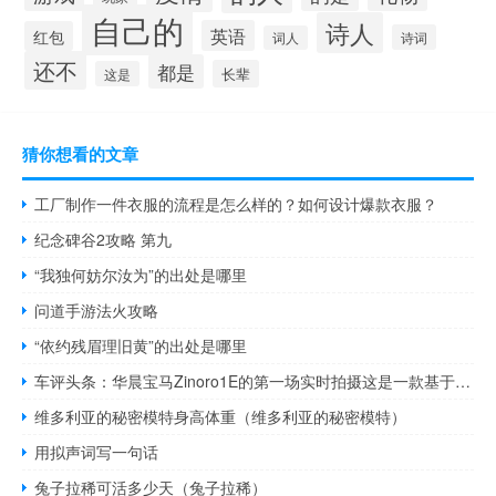
自己的
诗人
英语
红包
诗词
词人
还不
都是
长辈
这是
猜你想看的文章
工厂制作一件衣服的流程是怎么样的？如何设计爆款衣服？
纪念碑谷2攻略 第九
“我独何妨尔汝为”的出处是哪里
问道手游法火攻略
“依约残眉理旧黄”的出处是哪里
车评头条：华晨宝马Zinoro1E的第一场实时拍摄这是一款基于BMWX1的全电动汽车
维多利亚的秘密模特身高体重（维多利亚的秘密模特）
用拟声词写一句话
兔子拉稀可活多少天（兔子拉稀）