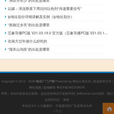
“涧谷芳菲少”的出处是哪里
以媒：泽连斯基下周访问以色列“传递重要信号”
ip地址划分详细讲解及实例（ip地址划分）
“旌旆过乡关”的出处是哪里
芯象导播PC版 V21.03.19.0 官方版（芯象导播PC版 V21.03.19.0 官方版功能简介）
在南方过年做什么好吃的
“儒衣山鸟怪”的出处是哪里
Copyright © 2012 - 2026
制衣厂门户网
Powered by
网站分类目录
|
精选推荐文章
|
网站地图
|
疑难解答
粤ICP备09020360号
声明：本站内容来自互联网，如信息有错误可发邮件到f_fb#foxmail.com说明，我们
会及时纠正，谢谢
本站仅为个人兴趣爱好，不接盈利性广告及商业合作
小男孩