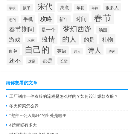
宋代
寓意
很多人
孩子
年初
学校
年龄
春节
攻略
时间
手机
新年
您的
梦幻西游
春节期间
是一个
汤圆
的人
疫情
游戏
礼物
的是
玩家
自己的
诗人
英语
红包
诗词
词人
还不
都是
长辈
这是
猜你想看的文章
工厂制作一件衣服的流程是怎么样的？如何设计爆款衣服？
冬天榨菜怎么养
“宠拜三公入郑庄”的出处是哪里
4磅蛋糕有多大