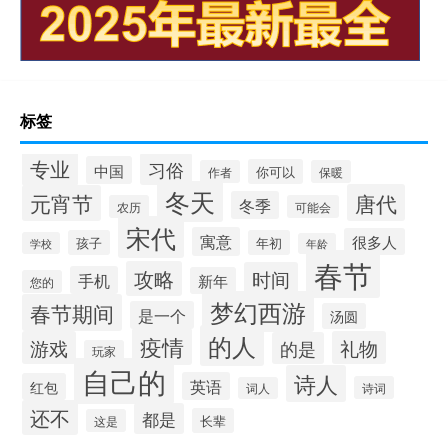
标签
专业
习俗
中国
你可以
作者
保暖
冬天
唐代
元宵节
冬季
农历
可能会
宋代
寓意
很多人
孩子
年初
学校
年龄
春节
攻略
时间
手机
新年
您的
梦幻西游
春节期间
是一个
汤圆
的人
疫情
游戏
礼物
的是
玩家
自己的
诗人
英语
红包
诗词
词人
还不
都是
长辈
这是