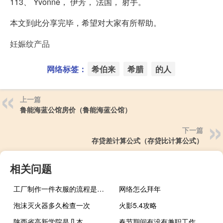
113、 Yvonne， 伊芳， 法国， 射手。
本文到此分享完毕，希望对大家有所帮助。
妊娠纹产品
网络标签：
希伯来
希腊
的人
上一篇
鲁能海蓝公馆房价（鲁能海蓝公馆）
下一篇
存贷差计算公式（存贷比计算公式）
相关问题
工厂制作一件衣服的流程是怎么样的？如何设计爆款衣服？
网络怎么拜年
泡沫灭火器多久检查一次
火影5.4攻略
陕西省高新学院是几本
春节期间有没有兼职工作