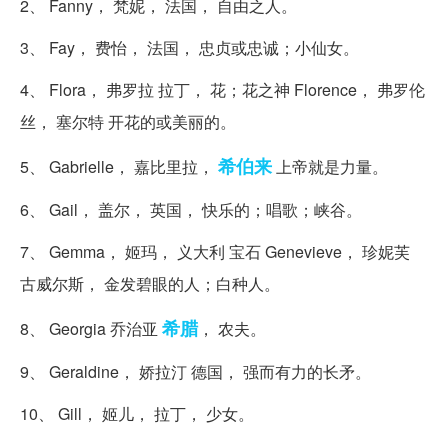
2、 Fanny， 梵妮， 法国， 自由之人。
3、 Fay， 费怡， 法国， 忠贞或忠诚；小仙女。
4、 Flora， 弗罗拉 拉丁， 花；花之神 Florence， 弗罗伦
丝， 塞尔特 开花的或美丽的。
希伯来
5、 Gabrielle， 嘉比里拉，
上帝就是力量。
6、 Gail， 盖尔， 英国， 快乐的；唱歌；峡谷。
7、 Gemma， 姬玛， 义大利 宝石 Genevieve， 珍妮芙
古威尔斯， 金发碧眼的人；白种人。
希腊
8、 Georgia 乔治亚
， 农夫。
9、 Geraldine， 娇拉汀 德国， 强而有力的长矛。
10、 Gill， 姬儿， 拉丁， 少女。