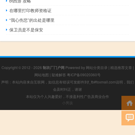
bt西游 攻略
在哪里打印教师资格证
“我心伤悲”的出处是哪里
保卫员是不是保安
Copyright © 2012 - 2026
制衣厂门户网
Powered by
网站分类目录
|
精选推荐文章
|
网站地图
|
疑难解答
粤ICP备09020360号
声明：本站内容来自互联网，如信息有错误可发邮件到f_fb#foxmail.com说明，我们
会及时纠正，谢谢
本站仅为个人兴趣爱好，不接盈利性广告及商业合作
小男孩