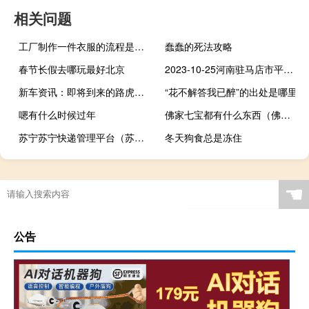
相关问题
工厂制作一件衣服的流程是怎么样的？如何设计爆款衣服？
蠢蠢的死法攻略
春节长假去哪玩最好北京
2023-10-25河南驻马店市平舆县(珊瑚菌)的报价是多少
新车资讯：即将到来的路虎揽胜运动跑车可能会收到全电动的变种
“花不解答我已醉”的出处是哪里
嗯有什么时候过年
佛家七宝都有什么东西（佛家七宝都有什么）
苏宁苏宁快递管理平台（苏宁快递管理平台官网）
冬天狗食总是冻住
“罗衣花下倚娇憨”的出处是哪里
☚
公告