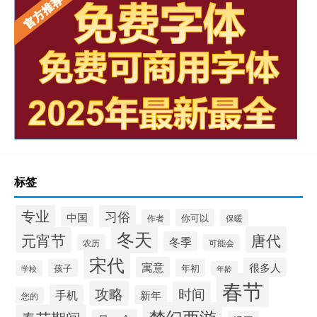
标签
专业
习俗
中国
你可以
作者
保暖
冬天
唐代
元宵节
冬季
农历
可能会
宋代
寓意
很多人
孩子
年初
学校
年龄
春节
攻略
时间
手机
新年
您的
梦幻西游