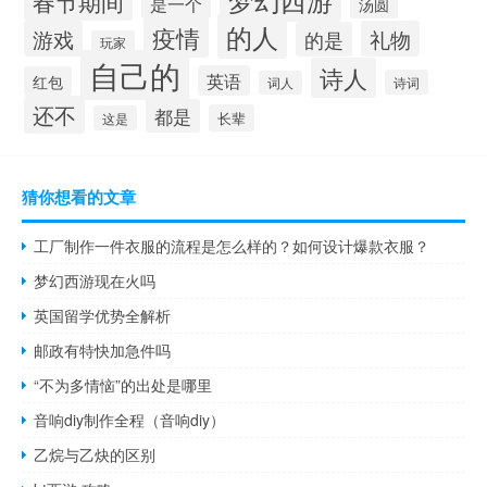
春节期间
是一个
汤圆
的人
疫情
游戏
礼物
的是
玩家
自己的
诗人
英语
红包
诗词
词人
还不
都是
长辈
这是
猜你想看的文章
工厂制作一件衣服的流程是怎么样的？如何设计爆款衣服？
梦幻西游现在火吗
英国留学优势全解析
邮政有特快加急件吗
“不为多情恼”的出处是哪里
音响diy制作全程（音响diy）
乙烷与乙炔的区别