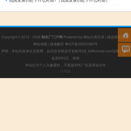
我国发展仍处于什么时期?（我国发展仍处于什么时期）
Copyright © 2012 - 2026
制衣厂门户网
Powered by
网站分类目录
|
精选推荐文章
|
网站地图
|
疑难解答
粤ICP备09020360号
声明：本站内容来自互联网，如信息有错误可发邮件到f_fb#foxmail.com说明，我们
会及时纠正，谢谢
本站仅为个人兴趣爱好，不接盈利性广告及商业合作
小男孩