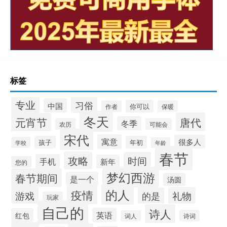
标签
专业
习俗
中国
你可以
作者
保暖
冬天
唐代
元宵节
冬季
农历
可能会
宋代
寓意
很多人
孩子
年初
学校
年龄
春节
攻略
时间
手机
新年
您的
梦幻西游
春节期间
是一个
汤圆
的人
疫情
游戏
礼物
的是
玩家
自己的
诗人
英语
红包
诗词
词人