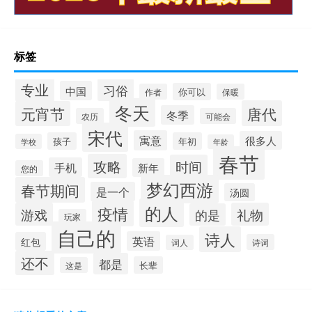
标签
专业
习俗
中国
你可以
作者
保暖
冬天
唐代
元宵节
冬季
农历
可能会
宋代
寓意
很多人
孩子
年初
学校
年龄
春节
攻略
时间
手机
新年
您的
梦幻西游
春节期间
是一个
汤圆
的人
疫情
游戏
礼物
的是
玩家
自己的
诗人
英语
红包
诗词
词人
还不
都是
长辈
这是