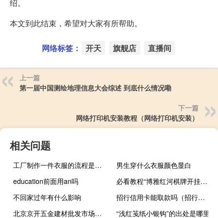
绍。
本文到此结束，希望对大家有所帮助。
网络标签：
开天
旗舰店
直播间
上一篇
第一届中国测绘地理信息大会综述 到底什么情况嘞
下一篇
网络打印机安装教程（网络打印机安装）
相关问题
工厂制作一件衣服的流程是怎么样的？如何设计爆款衣服？
男生穿什么衣服颜色显白
education前面用an吗
必看教程“博雅红河棋牌开挂作弊软件是真的吗”(详细分享开挂教程)
不回家过年有什么影响
招行信用卡能取款吗（招行信用卡能取现金吗）
北京京开五金建材批发市场（关于北京京开五金建材批发市场的介绍）
“浅红笺纸小银钩”的出处是哪里