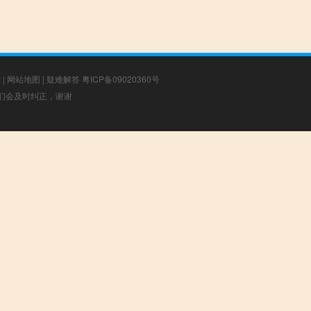
章
|
网站地图
|
疑难解答
粤ICP备09020360号
，我们会及时纠正，谢谢