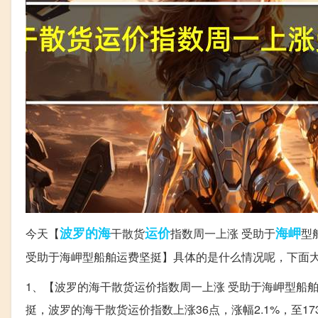
波罗的海
运价
海岬
今天【
干散货
指数周一上涨 受助于
型
受助于海岬型船舶运费坚挺】具体的是什么情况呢，下面
1、【波罗的海干散货运价指数周一上涨 受助于海岬型船
挺，波罗的海干散货运价指数上涨36点，涨幅2.1%，至17