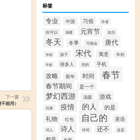
标签
专业
习俗
中国
作者
元宵节
你可以
保暖
农历
冬天
唐代
冬季
可能会
宋代
寓意
孩子
年初
学校
手机
很多人
您的
年龄
春节
攻略
时间
新年
春节期间
是一个
梦幻西游
游戏
下一篇
汤圆
键不能用）
的人
疫情
的是
玩家
自己的
礼物
英语
红包
诗人
还不
诗词
这是
词人
都是
长辈