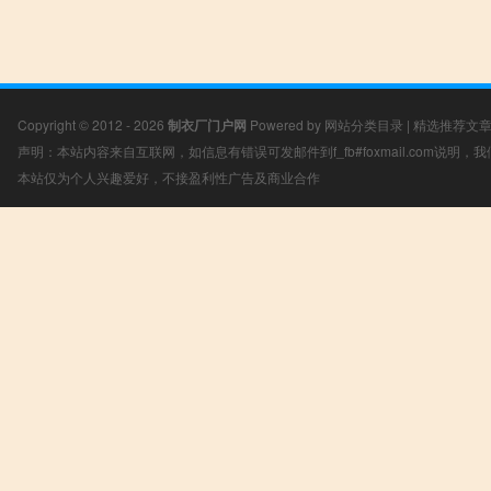
Copyright © 2012 - 2026
制衣厂门户网
Powered by
网站分类目录
|
精选推荐文
声明：本站内容来自互联网，如信息有错误可发邮件到f_fb#foxmail.com说明
本站仅为个人兴趣爱好，不接盈利性广告及商业合作