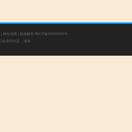
章
|
网站地图
|
疑难解答
粤ICP备09020360号
，我们会及时纠正，谢谢