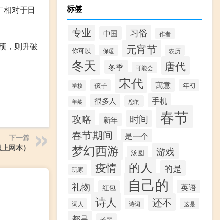
标签
汇相对于日
专业
习俗
中国
作者
干预，则升破
元宵节
你可以
保暖
农历
冬天
唐代
冬季
可能会
宋代
寓意
孩子
年初
学校
手机
很多人
您的
年龄
春节
攻略
时间
新年
春节期间
是一个
下一篇
梦幻西游
想上网本）
游戏
汤圆
的人
疫情
的是
玩家
自己的
礼物
英语
红包
诗人
还不
诗词
这是
词人
都是
长辈