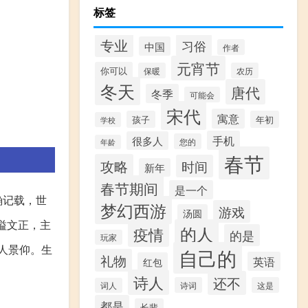
标签
专业
习俗
中国
作者
元宵节
你可以
保暖
农历
冬天
唐代
冬季
可能会
宋代
寓意
孩子
年初
学校
手机
很多人
您的
年龄
春节
攻略
时间
新年
春节期间
是一个
确记载，世
梦幻西游
游戏
汤圆
谥文正，主
的人
疫情
的是
玩家
人景仰。生
自己的
礼物
英语
红包
诗人
还不
诗词
这是
词人
都是
长辈