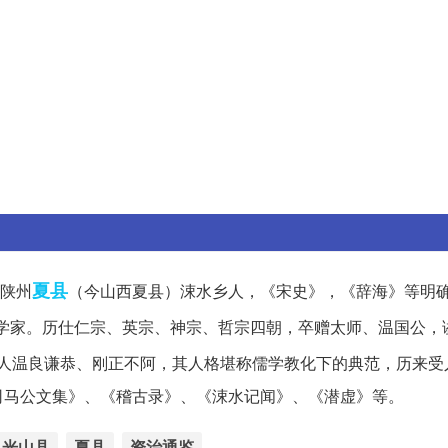
夏县
，陕州
（今山西夏县）涑水乡人，《宋史》，《辞海》等明
学家。历仕仁宗、英宗、神宗、哲宗四朝，卒赠太师、温国公，
人温良谦恭、刚正不阿，其人格堪称儒学教化下的典范，历来受
司马公文集》、《稽古录》、《涑水记闻》、《潜虚》等。
光山县
夏县
资治通鉴