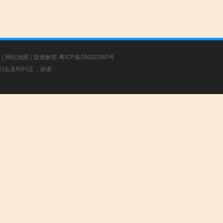
章
|
网站地图
|
疑难解答
粤ICP备09020360号
，我们会及时纠正，谢谢