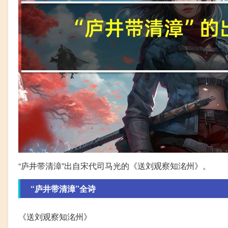
“庐井带清漳”出自宋代司马光的《送刘观察知洺州》。
“庐井带清漳”全诗
《送刘观察知洺州》