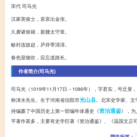
宋代 司马光
汉家英俊士，衮衮出金张。
久袭诸侯籍，新腰太守章。
畛封连故赵，庐井带清漳。
春色迎饶吹，应忘道路长。
作者简介(司马光)
司马光（1019年11月17日－1086年），字君实，号迂叟
光山县
称涑水先生。生于河南省信阳市
。北宋史学家、文
资治通鉴
持编纂了中国历史上第一部编年体通史《
》，为
平著作甚多，主要有史学巨著《资治通鉴》、《温国文正
网络标签：