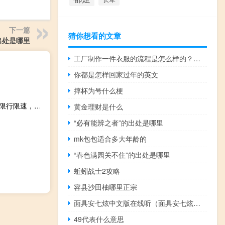
下一篇
猜你想看的文章
出处是哪里
工厂制作一件衣服的流程是怎么样的？如何设计爆款衣服？
你都是怎样回家过年的英文
摔杯为号什么梗
2023-11-18 14:44： 哈肇高速（哈尔滨段）14 : 40分解除限行限速，恢复正常通行。 ​​​
黄金理财是什么
“必有能辨之者”的出处是哪里
mk包包适合多大年龄的
“春色满园关不住”的出处是哪里
蚯蚓战士2攻略
容县沙田柚哪里正宗
面具安七炫中文版在线听（面具安七炫中文版）
49代表什么意思