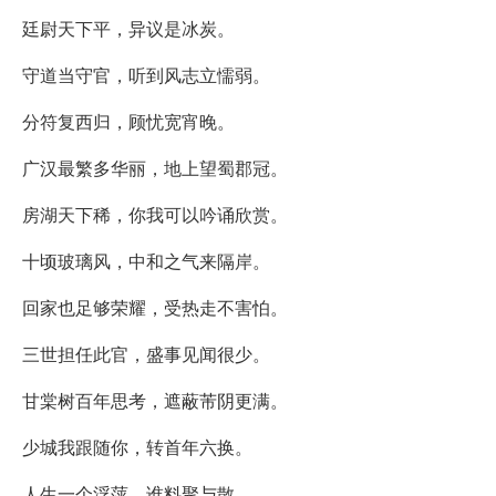
廷尉天下平，异议是冰炭。
守道当守官，听到风志立懦弱。
分符复西归，顾忧宽宵晚。
广汉最繁多华丽，地上望蜀郡冠。
房湖天下稀，你我可以吟诵欣赏。
十顷玻璃风，中和之气来隔岸。
回家也足够荣耀，受热走不害怕。
三世担任此官，盛事见闻很少。
甘棠树百年思考，遮蔽芾阴更满。
少城我跟随你，转首年六换。
人生一个浮萍，谁料聚与散。