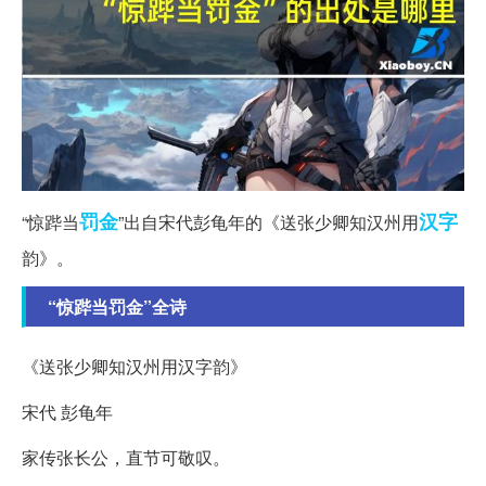
罚金
汉字
“惊跸当
”出自宋代彭龟年的《送张少卿知汉州用
韵》。
“惊跸当罚金”全诗
《送张少卿知汉州用汉字韵》
宋代 彭龟年
家传张长公，直节可敬叹。