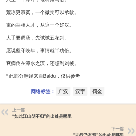
荒凉更寂寞，一个微笑可以承款。
柬的宰相人才，从这一个好汉。
大手要调汤，先试试五花判。
愿说坚守晚年，事情就半功倍。
衰病倒在漳水之滨，还想到刘桢。
* 此部分翻译来自Baidu，仅供参考
网络标签：
广汉
汉字
罚金
上一篇
“如此江山胡不归”的出处是哪里
下一篇
“志行乃有亏”的出处是哪里