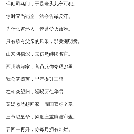
弹劾司马门，于是老头儿宁可犯。
惊时应当罚金，法令告诫反汗。
为什么盗环人，使遭受灭族难。
只有挚有父亲的风采，那美渊明赞。
由来阴德深，云仍然继续名宦。
西州清河家，官员服饰夸耀乡里。
我公笔墨英，早年提升三馆。
在朝众望归，駸駸历任华贯。
菜汤忽然想回家，周国喜好文章。
三节唱皇华，风度庄重廉洁审查。
召回一再升，你每月拥有灿烂。