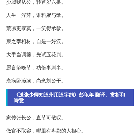
少城我从公，转首岁六换。
人生一浮萍，谁料聚与散。
荒凉更寂寞，一笑得承款。
柬之宰相材，自是一好汉。
大手当调羹，先试五花判。
愿言坚晚节，功倍事则半。
衰病卧漳滨，尚念刘公干。
《送张少卿知汉州用汉字韵》彭龟年 翻译、赏析和
诗意
家传张长公，直节可敬叹。
做官不取容，哪里有卑鄙的人担心。