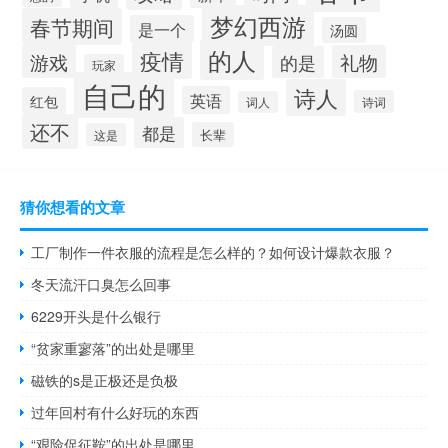
梦幻西游
春节期间
是一个
汤圆
的人
疫情
游戏
礼物
的是
玩家
自己的
诗人
英语
红包
诗词
词人
还不
都是
长辈
这是
猜你想看的文章
工厂制作一件衣服的流程是怎么样的？如何设计爆款衣服？
冬天流汗口臭怎么回事
6229开头是什么银行
“贫家重寥落”的出处是哪里
磁铁的s是正极还是负极
过年回村有什么好玩的东西
“艰险促征鞍”的出处是哪里