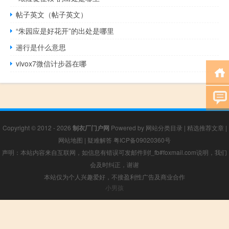
帖子英文（帖子英文）
“朱园应是好花开”的出处是哪里
遄行是什么意思
vivox7微信计步器在哪
Copyright © 2012 - 2026
制衣厂门户网
Powered by
网站分类目录
|
精选推荐文章
|
网站地图
|
疑难解答
粤ICP备09020360号
声明：本站内容来自互联网，如信息有错误可发邮件到f_fb#foxmail.com说明，我们
会及时纠正，谢谢
本站仅为个人兴趣爱好，不接盈利性广告及商业合作
小男孩