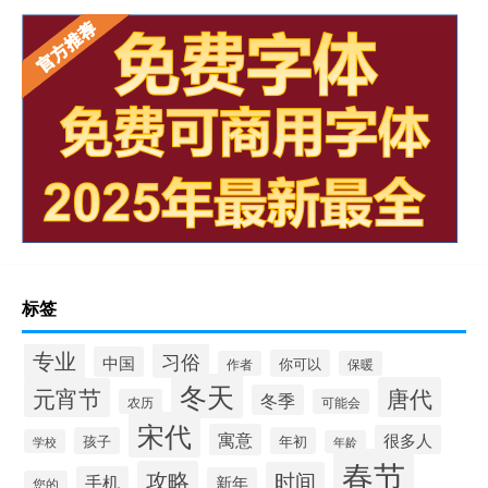
标签
专业
习俗
中国
你可以
作者
保暖
冬天
唐代
元宵节
冬季
农历
可能会
宋代
寓意
很多人
孩子
年初
学校
年龄
春节
攻略
时间
手机
新年
您的