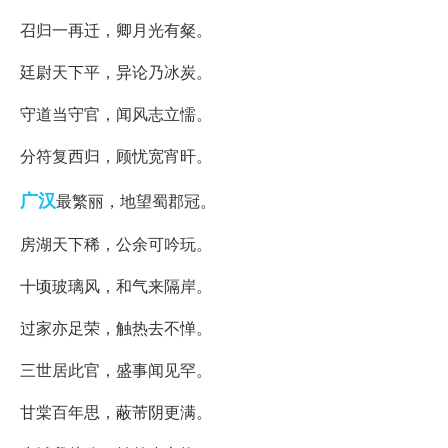
召归一再迁，卿月光有粲。
廷尉天下平，异论乃冰炭。
守道当守官，闻风志立懦。
分符复西归，顾忧宽宵旰。
广汉
最繁丽，地望蜀郡冠。
房湖天下稀，公余可吟玩。
十顷玻璃风，和气来隔岸。
过家亦足荣，触热去不惮。
三世居此官，盛事闻见罕。
甘棠百年思，蔽芾阴更满。