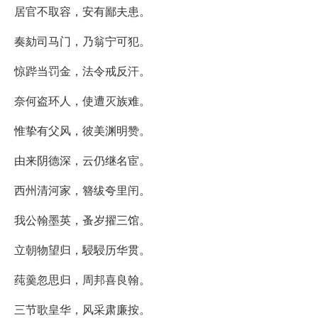
居官不取容，安有鄙夫患。
奏劾司马门，乃翁宁可犯。
惊跸当罚金，法令戒反汗。
奈何盗环人，使遭灭族难。
惟挚有父风，彼美渊明赞。
由来阴德深，云仍继名宦。
西州清河家，簪绂夸里闬。
我公翰墨英，蚤岁擢三馆。
立朝物望归，駸駸历华贯。
莼羹忽思归，周邦喜良翰。
三节歌皇华，风采肃廉按。