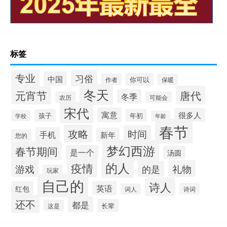
标签
专业
习俗
中国
你可以
作者
保暖
冬天
唐代
元宵节
冬季
农历
可能会
宋代
寓意
很多人
孩子
年初
学校
年龄
春节
攻略
时间
手机
新年
您的
梦幻西游
春节期间
是一个
汤圆
的人
疫情
游戏
礼物
的是
玩家
自己的
诗人
英语
红包
诗词
词人
还不
都是
长辈
这是