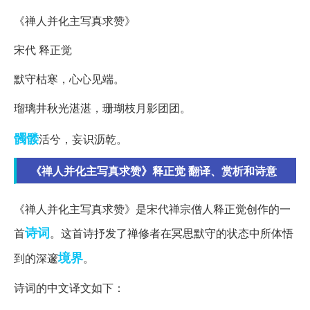
《禅人并化主写真求赞》
宋代 释正觉
默守枯寒，心心见端。
瑠璃井秋光湛湛，珊瑚枝月影团团。
髑髅
活兮，妄识沥乾。
《禅人并化主写真求赞》释正觉 翻译、赏析和诗意
《禅人并化主写真求赞》是宋代禅宗僧人释正觉创作的一
诗词
首
。这首诗抒发了禅修者在冥思默守的状态中所体悟
境界
到的深邃
。
诗词的中文译文如下：