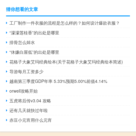
猜你想看的文章
工厂制作一件衣服的流程是怎么样的？如何设计爆款衣服？
“濛濛莲桂香”的出处是哪里
排骨怎么焯水
“休嫌白屋低”的出处是哪里
花格子大象艾玛经典绘本(关于花格子大象艾玛经典绘本简述)
导游每月工资多少
越南第三季度GDP年率 5.33%预期5.00%前值4.14%
orwell攻略开始
五虎将后传v3.04 攻略
还有几天就快过年啦
赤豆小元宵用什么元宵