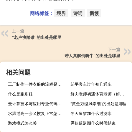
网络标签：
境界
诗词
髑髅
上一篇
“老卢快踏碓”的出处是哪里
下一篇
“若人真解倒骑牛”的出处是哪里
相关问题
工厂制作一件衣服的流程是怎么样的？如何设计爆款衣服？
邹平客车过年初几通车
什么是跑步鞋
鲜肉老师初遇体育老师（鲜肉老师百度云）
云计算技术与应用专业代码是什么
“黄金万缕风牵细”的出处是哪里
水温过高一会又恢复正常怎么回事
冬天鱼缸加什么过滤水
游戏模式怎么关
男孩叛逆期什么时候结束