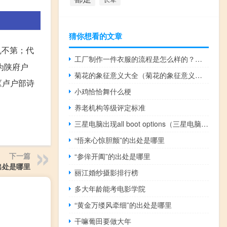
猜你想看的文章
乱不第；代
工厂制作一件衣服的流程是怎么样的？如何设计爆款衣服？
为陕府户
菊花的象征意义大全（菊花的象征意义和诗句）
《卢户部诗
小鸡恰恰舞什么梗
养老机构等级评定标准
三星电脑出现all boot options（三星电脑出现all boot）
“悟来心惊胆颤”的出处是哪里
下一篇
“参侔开阖”的出处是哪里
出处是哪里
丽江婚纱摄影排行榜
多大年龄能考电影学院
“黄金万缕风牵细”的出处是哪里
干嘛葡田要做大年