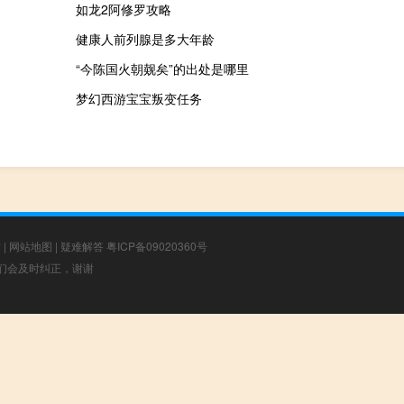
如龙2阿修罗攻略
健康人前列腺是多大年龄
“今陈国火朝觌矣”的出处是哪里
梦幻西游宝宝叛变任务
章
|
网站地图
|
疑难解答
粤ICP备09020360号
，我们会及时纠正，谢谢