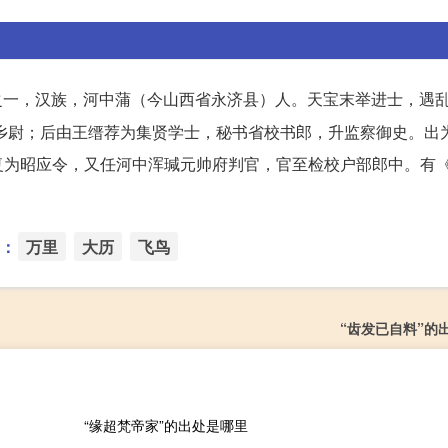
之一，汉族，河中蒲（今山西省永济县）人。天宝末举进士，遇
乡尉；后由王缙荐为集贤学士，秘书省校书郎，升监察御史。出
复为昭应令，又任河中浑瑊元帅府判官，官至检校户部郎中。有
：
万里
大历
飞鸟
“齿发已自料”的
“缘超梵帝家”的出处是哪里