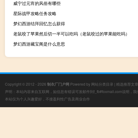
威宁过元宵的风俗有哪些
星际战甲攻略任务攻略
梦幻西游结拜回忆怎么获得
老鼠咬了苹果然后切一半可以吃吗（老鼠咬过的苹果能吃吗）
梦幻西游藏宝阁是什么意思
Copyright © 2012 - 2026
制衣厂门户网
Powered by
网站分类目录
|
精选推荐文
声明：本站内容来自互联网，如信息有错误可发邮件到f_fb#foxmail.com说明
本站仅为个人兴趣爱好，不接盈利性广告及商业合作