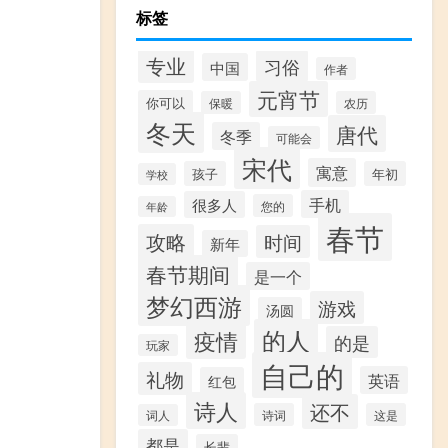
标签
专业
习俗
中国
作者
元宵节
你可以
保暖
农历
冬天
唐代
冬季
可能会
宋代
寓意
孩子
年初
学校
手机
很多人
您的
年龄
春节
攻略
时间
新年
春节期间
是一个
梦幻西游
游戏
汤圆
的人
疫情
的是
玩家
自己的
礼物
英语
红包
诗人
还不
诗词
这是
词人
都是
长辈