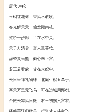
唐代 卢纶
玉砌红花树，香风不敢吹。
春光解天意，偏发殿南枝。
虹桥千步廊，半在水中央。
天子方清暑，宫人重暮妆。
辞辇复当熊，倾心奉上宫。
君王若看貌，甘在众妃中。
云日呈祥礼物殊，北庭生献五单于。
塞天万里无飞鸟，可在边城用郅都。
台殿云凉风日微，君王初赐六宫衣。
楼船罢泛归犹早，行道才人斗射飞。