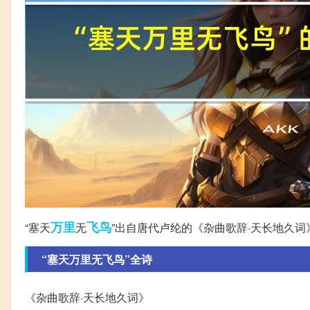
万里
飞鸟
“塞天
无
”出自唐代卢纶的《杂曲歌辞·天长地久词
“塞天万里无飞鸟”全诗
《杂曲歌辞·天长地久词》