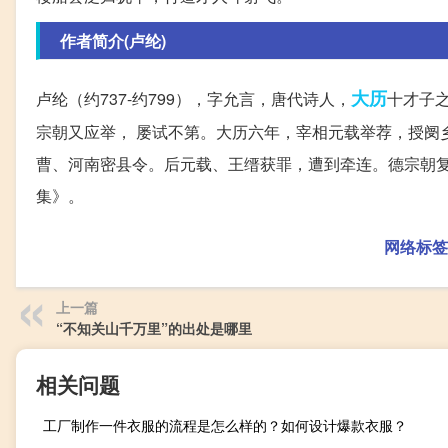
作者简介(卢纶)
大历
卢纶（约737-约799），字允言，唐代诗人，
十才子
宗朝又应举， 屡试不第。大历六年，宰相元载举荐，授阌
曹、河南密县令。后元载、王缙获罪，遭到牵连。德宗朝
集》。
网络标签
上一篇
“不知关山千万里”的出处是哪里
相关问题
工厂制作一件衣服的流程是怎么样的？如何设计爆款衣服？