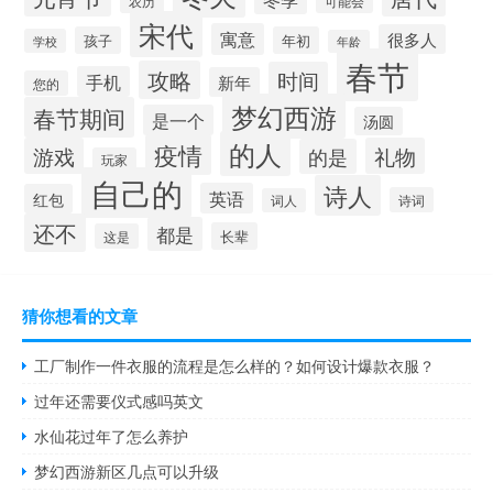
农历
可能会
宋代
寓意
很多人
孩子
年初
学校
年龄
春节
攻略
时间
手机
新年
您的
梦幻西游
春节期间
是一个
汤圆
的人
疫情
游戏
礼物
的是
玩家
自己的
诗人
英语
红包
诗词
词人
还不
都是
长辈
这是
猜你想看的文章
工厂制作一件衣服的流程是怎么样的？如何设计爆款衣服？
过年还需要仪式感吗英文
水仙花过年了怎么养护
梦幻西游新区几点可以升级