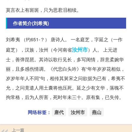
莫言衣上有斑斑，只为思君泪相续。
作者简介(刘希夷)
刘希夷 （约651-？） 唐诗人。 一名庭芝，字延之（一作
汝州市
庭芝），汉族，汝州（今河南省
）人。 上元进
士，善弹琵琶。其诗以歌行见长，多写闺情，辞意柔婉华
丽，且多感伤情调。《代悲白头吟》有“年年岁岁花相似，
岁岁年年人不同”句，相传其舅宋之问欲据为已有，希夷不
允，之问竟遣人用土囊将他压死。延之少有文华，落魄不
拘常格，后为人所害，死时年未三十。原有集，已失传。
网络标签：
唐代
汝州市
燕山
上一篇