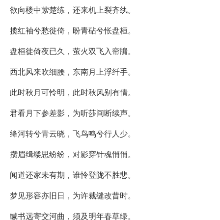
欲向楼中萦楚练，还来机上裂齐纨。
揽红袖兮愁徙倚，盼青砧兮怅盘桓。
盘桓徙倚夜已久，萤火双飞入帘牖。
西北风来吹细腰，东南月上浮纤手。
此时秋月可怜明，此时秋风别有情。
君看月下参差影，为听莎间断续声。
绛河转兮青云晓，飞鸟鸣兮行人少。
攒眉缉缕思纷纷，对影穿针魂悄悄。
闻道还家未有期，谁怜登陇不胜悲。
梦见形容亦旧日，为许裁缝改昔时。
缄书远寄交河曲，须及明年春草绿。