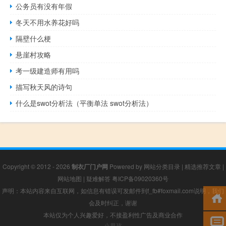
公务员有没有年假
冬天不用水养花好吗
隔壁什么梗
悬崖村攻略
考一级建造师有用吗
描写秋天风的诗句
什么是swot分析法（平衡单法 swot分析法）
Copyright © 2012 - 2026
制衣厂门户网
Powered by
网站分类目录
|
精选推荐文章
|
网站地图
|
疑难解答
粤ICP备09020360号
声明：本站内容来自互联网，如信息有错误可发邮件到f_fb#foxmail.com说明，我们
会及时纠正，谢谢
本站仅为个人兴趣爱好，不接盈利性广告及商业合作
小男孩