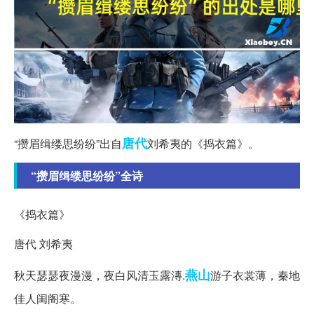
唐代
“攒眉缉缕思纷纷”出自
刘希夷的《捣衣篇》。
“攒眉缉缕思纷纷”全诗
《捣衣篇》
唐代 刘希夷
燕山
秋天瑟瑟夜漫漫，夜白风清玉露漙.
游子衣裳薄，秦地
佳人闺阁寒。