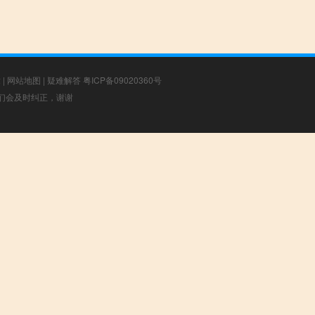
章
|
网站地图
|
疑难解答
粤ICP备09020360号
，我们会及时纠正，谢谢