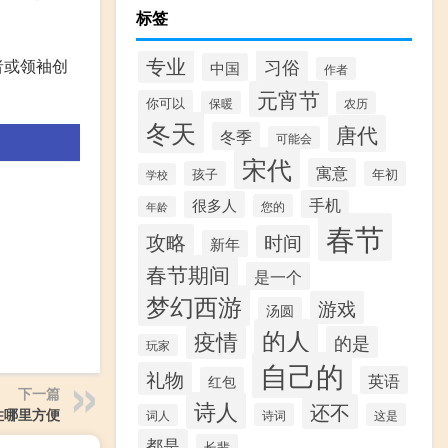
标签
专业
习俗
者或领袖创
中国
作者
元宵节
你可以
保暖
农历
冬天
唐代
冬季
可能会
宋代
寓意
孩子
年初
学校
手机
很多人
您的
年龄
春节
攻略
时间
新年
春节期间
是一个
梦幻西游
游戏
汤圆
的人
疫情
的是
玩家
自己的
礼物
英语
红包
下一篇
诗人
还不
住哪里方便
诗词
这是
词人
都是
长辈