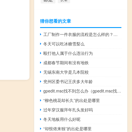
猜你想看的文章
工厂制作一件衣服的流程是怎么样的？如何设计爆款衣服？
冬天可以吃冰糖雪梨么
殴打他人属于什么违法行为
成都春节期间有没有地铁
无锡东南大学是几本院校
兖州区委书记王庆多大年龄
gpedit.msc找不到怎么办（gpedit.msc找不到）
“柳色桃花却长久”的出处是哪里
过年穿汉服拜年扎头发好吗
冬天地板用什么好呢
“却恨侬来独”的出处是哪里