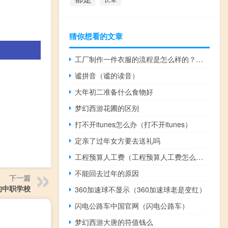
猜你想看的文章
工厂制作一件衣服的流程是怎么样的？如何设计爆款衣服？
谧拼音（谧的读音）
大年初二准备什么食物好
梦幻西游花圃的区别
打不开itunes怎么办（打不开itunes）
定亲了过年女方要去送礼吗
工程预算人工费（工程预算人工费怎么算）
不能回去过年的原因
下一篇
的中职学校
360加速球不显示（360加速球老是变红）
闪电公路车中国官网（闪电公路车）
梦幻西游大唐的符值钱么