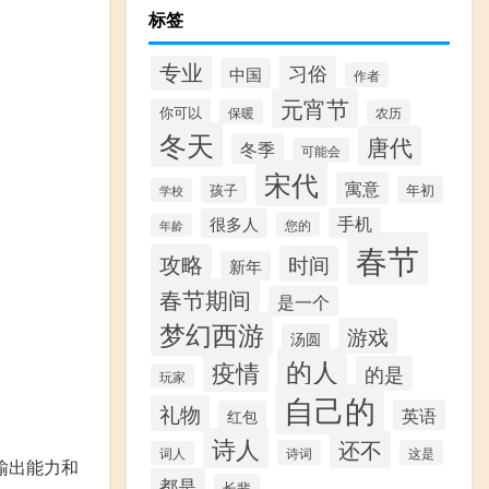
标签
专业
习俗
中国
作者
元宵节
你可以
保暖
农历
冬天
唐代
冬季
可能会
宋代
寓意
孩子
年初
学校
手机
很多人
您的
年龄
春节
攻略
时间
新年
春节期间
是一个
梦幻西游
游戏
汤圆
的人
疫情
的是
玩家
自己的
礼物
英语
红包
诗人
还不
诗词
这是
词人
的输出能力和
都是
长辈