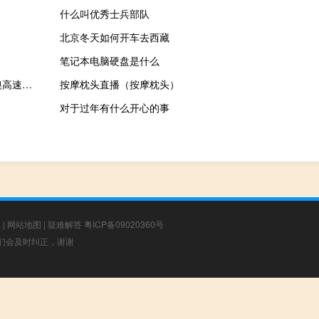
什么叫优秀士兵部队
北京冬天如何开车去西藏
笔记本电脑硬盘是什么
2023-09-30 09:27： 路况信息：2023年9月30日9时20分，京港澳高速潭耒（潭衡）段王拾万收费站附近以北K1568处北往南因多车追尾造成交通通行缓慢，目前事故正在处理当中，交通恢复正常通行时间待定。Sa85Za ​​​
按摩枕头直播（按摩枕头）
对于过年有什么开心的事
章
|
网站地图
|
疑难解答
粤ICP备09020360号
，我们会及时纠正，谢谢