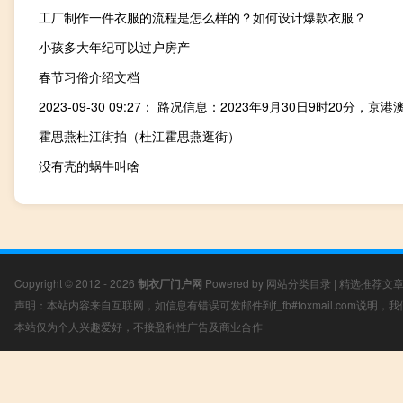
工厂制作一件衣服的流程是怎么样的？如何设计爆款衣服？
小孩多大年纪可以过户房产
春节习俗介绍文档
霍思燕杜江街拍（杜江霍思燕逛街）
没有壳的蜗牛叫啥
Copyright © 2012 - 2026
制衣厂门户网
Powered by
网站分类目录
|
精选推荐文
声明：本站内容来自互联网，如信息有错误可发邮件到f_fb#foxmail.com说明
本站仅为个人兴趣爱好，不接盈利性广告及商业合作