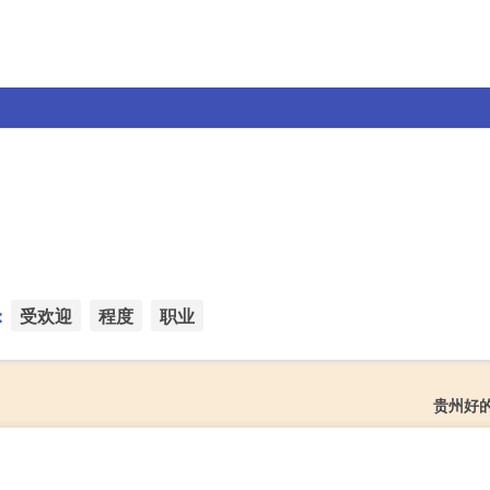
：
受欢迎
程度
职业
贵州好