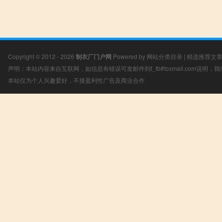
Copyright © 2012 - 2026
制衣厂门户网
Powered by
网站分类目录
|
精选推荐文
声明：本站内容来自互联网，如信息有错误可发邮件到f_fb#foxmail.com说明
本站仅为个人兴趣爱好，不接盈利性广告及商业合作