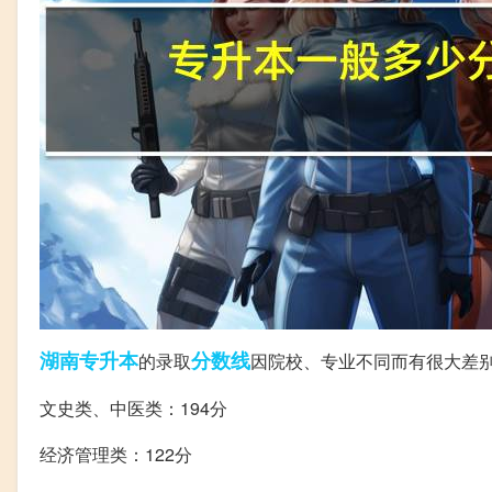
湖南
专升本
分数线
的录取
因院校、专业不同而有很大差
文史类、中医类：194分
经济管理类：122分