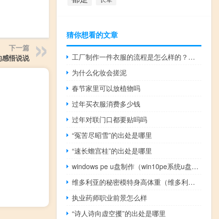
猜你想看的文章
下一篇
工厂制作一件衣服的流程是怎么样的？如何设计爆款衣服？
的感悟说说
为什么化妆会搓泥
春节家里可以放植物吗
过年买衣服消费多少钱
过年对联门口都要贴吗吗
“冤苦尽昭雪”的出处是哪里
“速长蟾宫桂”的出处是哪里
windows pe u盘制作（win10pe系统u盘制作）
维多利亚的秘密模特身高体重（维多利亚的秘密模特）
执业药师职业前景怎么样
“诗人诗向虚空攫”的出处是哪里