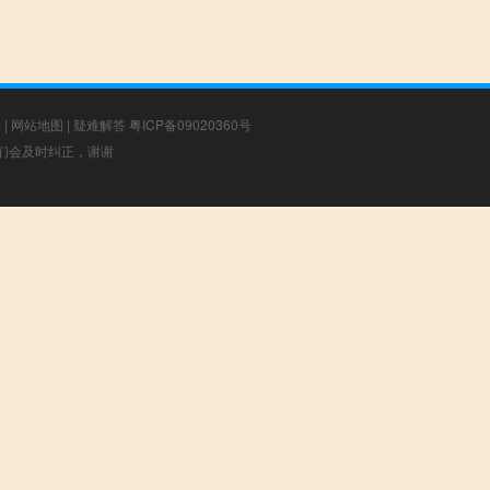
章
|
网站地图
|
疑难解答
粤ICP备09020360号
，我们会及时纠正，谢谢