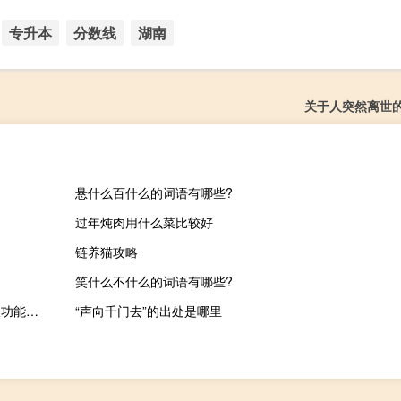
专升本
分数线
湖南
关于人突然离世
悬什么百什么的词语有哪些?
过年炖肉用什么菜比较好
链养猫攻略
笑什么不什么的词语有哪些?
至尊CF挤频器 V1.0 绿色免费版（至尊CF挤频器 V1.0 绿色免费版功能简介）
“声向千门去”的出处是哪里