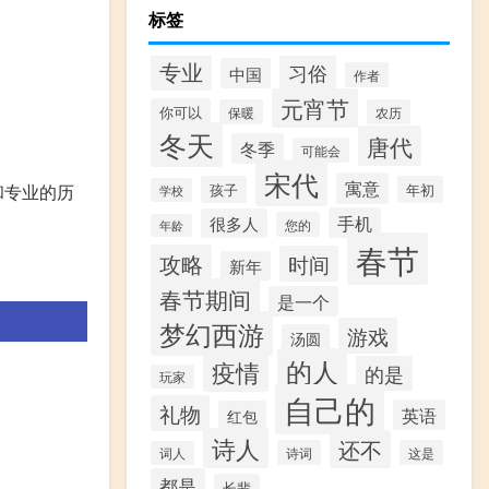
标签
专业
习俗
中国
作者
元宵节
你可以
保暖
农历
冬天
唐代
冬季
可能会
宋代
寓意
和专业的历
孩子
年初
学校
手机
很多人
您的
年龄
春节
攻略
时间
新年
春节期间
是一个
梦幻西游
游戏
汤圆
的人
疫情
的是
玩家
自己的
礼物
英语
红包
诗人
还不
诗词
这是
词人
都是
长辈