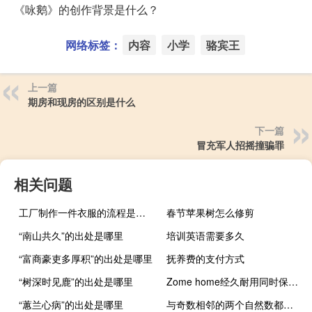
《咏鹅》的创作背景是什么？
网络标签：
内容
小学
骆宾王
上一篇
期房和现房的区别是什么
下一篇
冒充军人招摇撞骗罪
相关问题
工厂制作一件衣服的流程是怎么样的？如何设计爆款衣服？
春节苹果树怎么修剪
“南山共久”的出处是哪里
培训英语需要多久
“富商豪吏多厚积”的出处是哪里
抚养费的支付方式
“树深时见鹿”的出处是哪里
Zome home经久耐用同时保持环保
“蕙兰心病”的出处是哪里
与奇数相邻的两个自然数都是奇数（相邻的两个自然数一定是互质数）