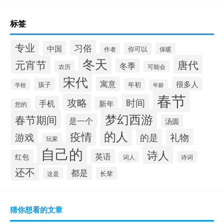
标签
专业
习俗
中国
你可以
作者
保暖
冬天
唐代
元宵节
冬季
农历
可能会
宋代
寓意
很多人
孩子
年初
学校
年龄
春节
攻略
时间
手机
新年
您的
梦幻西游
春节期间
是一个
汤圆
的人
疫情
游戏
礼物
的是
玩家
自己的
诗人
英语
红包
诗词
词人
还不
都是
长辈
这是
猜你想看的文章