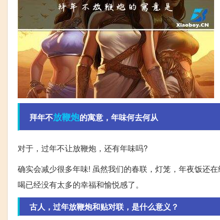
放鞭炮
拜年不
的寓意，年味何去何从
对于，过年不让放鞭炮，还有年味吗?
确实会减少很多年味! 虽然我们的春联，灯笼，年夜饭还
喝已经没有太多的幸福和愉悦感了。
古人，过年放鞭炮和贴对联，是什么意义？