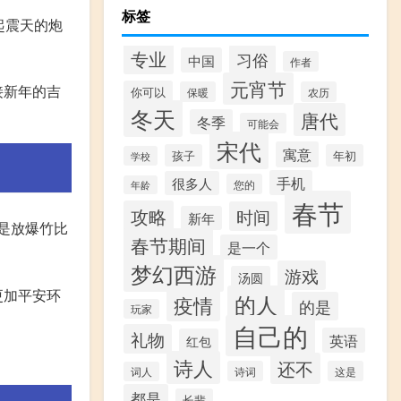
标签
起震天的炮
专业
习俗
中国
作者
元宵节
接新年的吉
你可以
保暖
农历
冬天
唐代
冬季
可能会
宋代
寓意
孩子
年初
学校
手机
很多人
您的
年龄
春节
攻略
时间
新年
是放爆竹比
春节期间
是一个
梦幻西游
游戏
汤圆
更加平安环
的人
疫情
的是
玩家
自己的
礼物
英语
红包
诗人
还不
诗词
这是
词人
都是
长辈