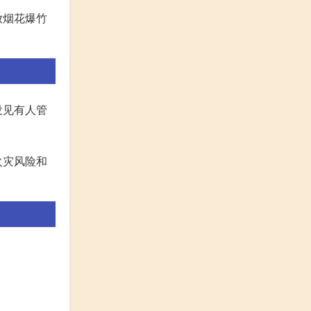
放烟花爆竹
没见有人管
。
火灾风险和