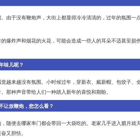
间。由于没有鞭炮声，大街上都显得冷冷清清的，过年的氛围一
竹的爆炸声和烟花的火花，可能会造成一些人的耳朵不适甚至损
年味儿呢？
感觉越来越没有氛围。小时候过年，穿新衣、戴新帽、包饺子、
音。那种声音带给人们一种踏入新年的喜悦和期盼。
不让放鞭炮，您怎么看？
的，随便去哪家串门都会带回一大袋吃的。老家几乎进入腊月就
兴奋又胆怯。