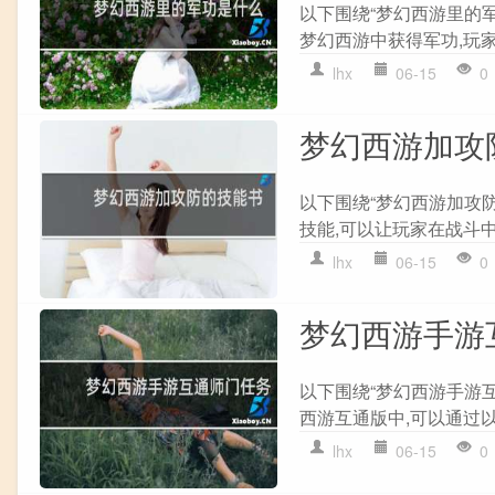
以下围绕“梦幻西游里的
梦幻西游中获得军功,玩家
lhx
06-15
0
梦幻西游加攻
以下围绕“梦幻西游加攻
技能,可以让玩家在战斗中
lhx
06-15
0
梦幻西游手游
以下围绕“梦幻西游手游
西游互通版中,可以通过以下步
lhx
06-15
0