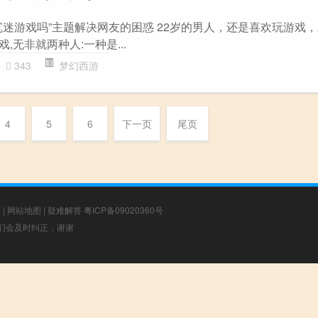
沉迷游戏吗”主题解决网友的困惑 22岁的男人，还是喜欢玩游戏
戏,无非就两种人:一种是...
343
梦幻西游
4
5
6
下一页
尾页
章
|
网站地图
|
疑难解答
粤ICP备09020360号
，我们会及时纠正，谢谢