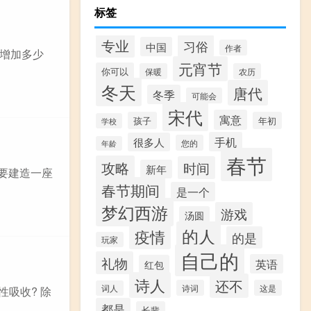
标签
专业
习俗
中国
作者
外增加多少
元宵节
你可以
保暖
农历
冬天
唐代
冬季
可能会
宋代
寓意
孩子
年初
学校
手机
很多人
您的
年龄
春节
攻略
时间
新年
 要建造一座
春节期间
是一个
梦幻西游
游戏
汤圆
的人
疫情
的是
玩家
自己的
礼物
英语
红包
诗人
还不
诗词
这是
词人
吸收? 除
都是
长辈