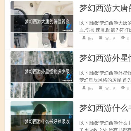
梦幻西游大唐
以下围绕“梦幻西游大唐
血.伤害.速度.防御? 符打
lhx
06-15
0
梦幻西游外星
以下围绕“梦幻西游外星怪
梦幻星辰风格的房屋,首先
lhx
06-15
0
梦幻西游什么
以下围绕“梦幻西游什么
了水吸收之外.所有书都有几率