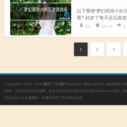
以下围绕“梦幻西游小伙
看? 22岁了每天还沉迷游
lhx
06-14
0
1
2
3
Copyright © 2012 - 2026
制衣厂门户网
Powered by
网站分类目录
|
精选推荐文
声明：本站内容来自互联网，如信息有错误可发邮件到f_fb#foxmail.com说明
本站仅为个人兴趣爱好，不接盈利性广告及商业合作