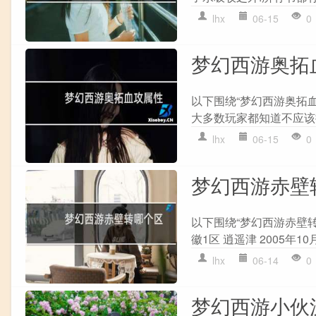
lhx
06-15
0
梦幻西游奥拓
以下围绕“梦幻西游奥拓
大多数玩家都知道不应该提
lhx
06-15
0
梦幻西游赤壁
以下围绕“梦幻西游赤壁转
徽1区 逍遥津 2005年10月
lhx
06-14
0
梦幻西游小伙