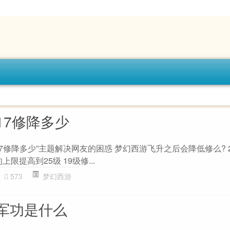
17修降多少
7修降多少”主题解决网友的困惑 梦幻西游飞升之后会降低修么? 
限提高到25级 19级修...
573
梦幻西游
军功是什么