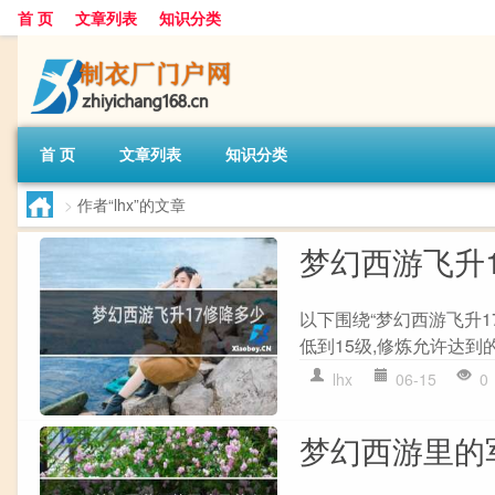
首 页
文章列表
知识分类
首 页
文章列表
知识分类
>
作者“lhx”的文章
梦幻西游飞升
以下围绕“梦幻西游飞升1
低到15级,修炼允许达到的上
lhx
06-15
0
梦幻西游里的