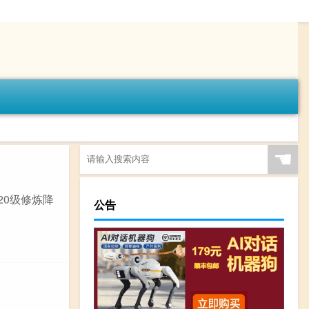
☚
20级修炼降
公告