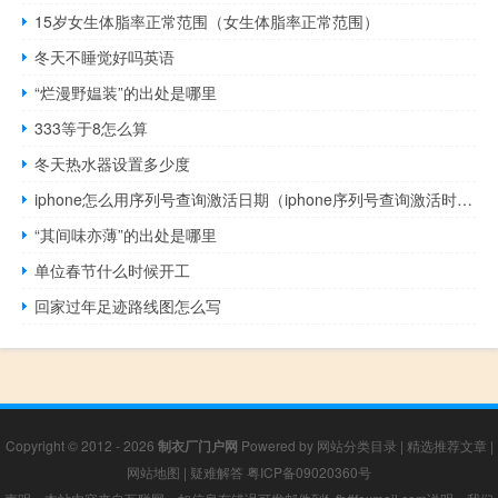
15岁女生体脂率正常范围（女生体脂率正常范围）
冬天不睡觉好吗英语
“烂漫野媪装”的出处是哪里
333等于8怎么算
冬天热水器设置多少度
iphone怎么用序列号查询激活日期（iphone序列号查询激活时间）
“其间味亦薄”的出处是哪里
单位春节什么时候开工
回家过年足迹路线图怎么写
Copyright © 2012 - 2026
制衣厂门户网
Powered by
网站分类目录
|
精选推荐文章
|
网站地图
|
疑难解答
粤ICP备09020360号