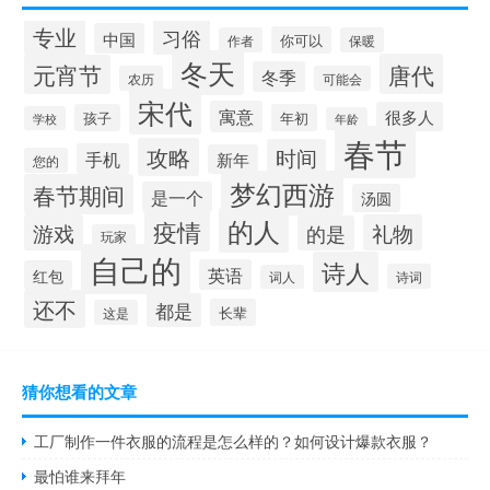
专业
习俗
中国
你可以
作者
保暖
冬天
唐代
元宵节
冬季
农历
可能会
宋代
寓意
很多人
孩子
年初
学校
年龄
春节
攻略
时间
手机
新年
您的
梦幻西游
春节期间
是一个
汤圆
的人
疫情
游戏
礼物
的是
玩家
自己的
诗人
英语
红包
诗词
词人
还不
都是
长辈
这是
猜你想看的文章
工厂制作一件衣服的流程是怎么样的？如何设计爆款衣服？
最怕谁来拜年