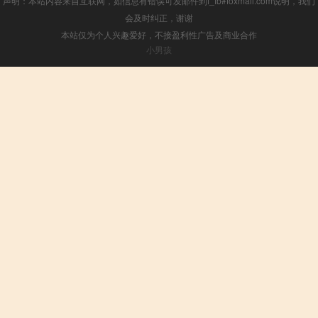
声明：本站内容来自互联网，如信息有错误可发邮件到f_fb#foxmail.com说明，我们
会及时纠正，谢谢
本站仅为个人兴趣爱好，不接盈利性广告及商业合作
小男孩