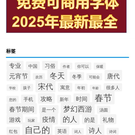
标签
专业
习俗
中国
你可以
作者
保暖
冬天
唐代
元宵节
冬季
农历
可能会
宋代
寓意
很多人
孩子
年初
学校
年龄
春节
攻略
时间
手机
新年
您的
梦幻西游
春节期间
是一个
汤圆
的人
疫情
游戏
礼物
的是
玩家
自己的
诗人
英语
红包
诗词
词人