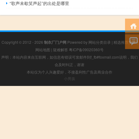
“歌声未歇笑声起”的出处是哪里
Copyright © 2012 - 2026
制衣厂门户网
Powered by
网站分类目录
|
精选推荐文章
|
网站地图
|
疑难解答
粤ICP备09020360号
声明：本站内容来自互联网，如信息有错误可发邮件到f_fb#foxmail.com说明，我们
会及时纠正，谢谢
本站仅为个人兴趣爱好，不接盈利性广告及商业合作
小男孩