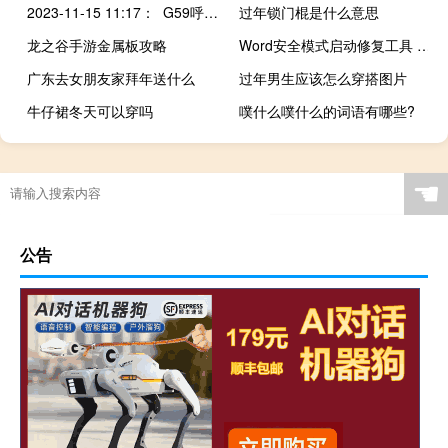
2023-11-15 11:17： G59呼北高速岢临段：因下雪，白文收费站入口封闭，入口ETC关闭；兴县东、兴县南收费站入口禁止七座及七座以上客车和危化品车辆驶入，入口ETC关闭。S50太临高速太佳西段：因下雪，方山、临县、兔坂收费站入口禁止七座及七座以上客车和危化品车辆驶入，入口ETC关闭。 ​​​
过年锁门棍是什么意思
龙之谷手游金属板攻略
Word安全模式启动修复工具 V2.0 绿色免费版（Word安全模式启动修复工具 V2.0 绿色免费版功能简介）
广东去女朋友家拜年送什么
过年男生应该怎么穿搭图片
牛仔裙冬天可以穿吗
噗什么噗什么的词语有哪些?
☚
公告