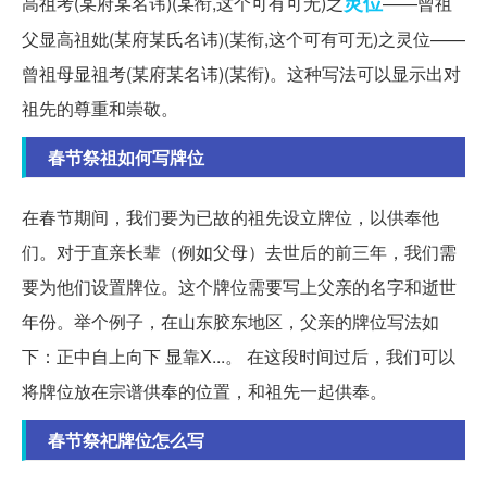
灵位
高祖考(某府某名讳)(某衔,这个可有可无)之
——曾祖
父显高祖妣(某府某氏名讳)(某衔,这个可有可无)之灵位——
曾祖母显祖考(某府某名讳)(某衔)。这种写法可以显示出对
祖先的尊重和崇敬。
春节祭祖如何写牌位
在春节期间，我们要为已故的祖先设立牌位，以供奉他
们。对于直亲长辈（例如父母）去世后的前三年，我们需
要为他们设置牌位。这个牌位需要写上父亲的名字和逝世
年份。举个例子，在山东胶东地区，父亲的牌位写法如
下：正中自上向下 显靠X...。 在这段时间过后，我们可以
将牌位放在宗谱供奉的位置，和祖先一起供奉。
春节祭祀牌位怎么写