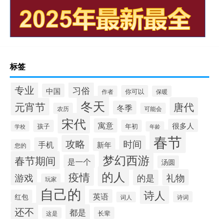
标签
专业
习俗
中国
你可以
作者
保暖
冬天
唐代
元宵节
冬季
农历
可能会
宋代
寓意
很多人
孩子
年初
学校
年龄
春节
攻略
时间
手机
新年
您的
梦幻西游
春节期间
是一个
汤圆
的人
疫情
游戏
礼物
的是
玩家
自己的
诗人
英语
红包
诗词
词人
还不
都是
长辈
这是