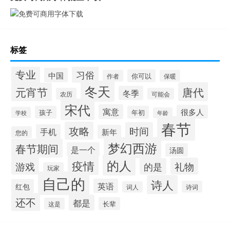
标签
专业
习俗
中国
你可以
作者
保暖
冬天
唐代
元宵节
冬季
农历
可能会
宋代
寓意
很多人
孩子
年初
学校
年龄
春节
攻略
时间
手机
新年
您的
梦幻西游
春节期间
是一个
汤圆
的人
疫情
游戏
礼物
的是
玩家
自己的
诗人
英语
红包
诗词
词人
还不
都是
长辈
这是