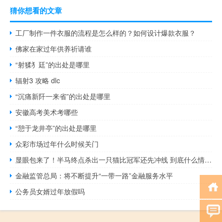
猜你想看的文章
工厂制作一件衣服的流程是怎么样的？如何设计爆款衣服？
佛家在家过年供养祈请谁
“射猱犭廷”的出处是哪里
辐射3 攻略 dlc
“沉痛新阡一来省”的出处是哪里
安徽高考美术考哪些
“憩于龙井亭”的出处是哪里
众彩市场过年什么时候关门
显眼包来了！半马终点杀出一只猫比冠军还先冲线 到底什么情况呢
金融监管总局：将不断提升“一带一路”金融服务水平
公务员女婿过年放假吗