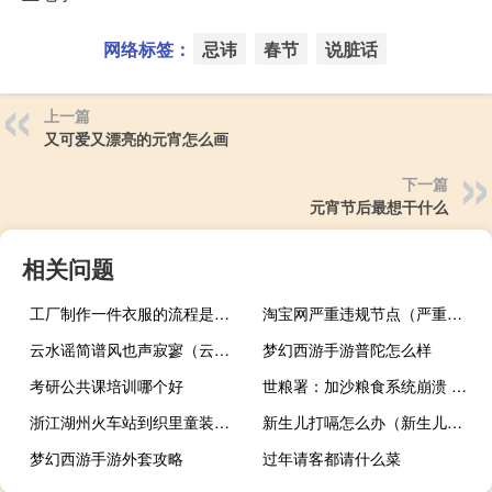
网络标签：
忌讳
春节
说脏话
上一篇
又可爱又漂亮的元宵怎么画
下一篇
元宵节后最想干什么
相关问题
工厂制作一件衣服的流程是怎么样的？如何设计爆款衣服？
淘宝网严重违规节点（严重违规50分节点的违约金金额是多少）
云水谣简谱风也声寂寥（云水谣简谱）
梦幻西游手游普陀怎么样
考研公共课培训哪个好
世粮署：加沙粮食系统崩溃 最后一家合作面包店关门
浙江湖州火车站到织里童装城多远（浙江湖州火车站）
新生儿打嗝怎么办（新生儿打嗝怎么办）
梦幻西游手游外套攻略
过年请客都请什么菜