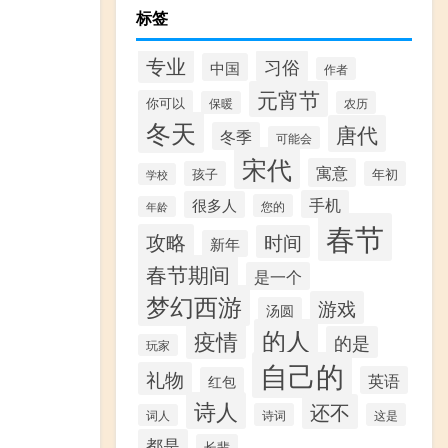
标签
专业
习俗
中国
作者
元宵节
你可以
保暖
农历
冬天
唐代
冬季
可能会
宋代
寓意
孩子
年初
学校
手机
很多人
您的
年龄
春节
攻略
时间
新年
春节期间
是一个
梦幻西游
游戏
汤圆
的人
疫情
的是
玩家
自己的
礼物
英语
红包
诗人
还不
诗词
这是
词人
都是
长辈