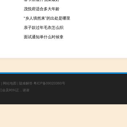
茂悦府适合多大年龄
“乡人填然来”的出处是哪里
亲子款过年毛衣怎么织
面试通知单什么时候拿
章
|
网站地图
|
疑难解答
粤ICP备09020360号
，我们会及时纠正，谢谢