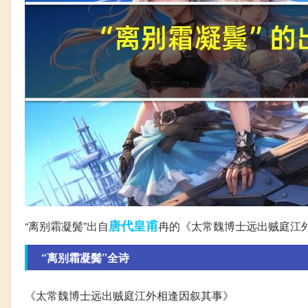
唐代
皇甫
“离别霜凝鬓”出自
冉的《太常魏博士远出贼庭江
“离别霜凝鬓”全诗
《太常魏博士远出贼庭江外相逢因叙其事》