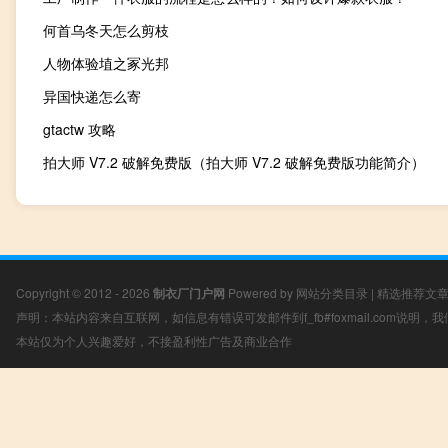
何首乌冬天怎么剪枝
人物体验埴之冢光邦
异国快递怎么寄
gtactw 攻略
拍大师 V7.2 破解免费版（拍大师 V7.2 破解免费版功能简介）
Copyright © 2012 - 2026
制衣厂门户网
Powered by
网站分类目录
|
精选推荐文
声明：本站内容来自互联网，如信息有错误可发邮件到f_fb#foxmail.com说明
本站仅为个人兴趣爱好，不接盈利性广告及商业合作