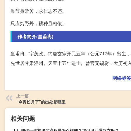
秉节身常苦，求仁志不违。
只应穷野外，耕种且相依。
作者简介(皇甫冉)
皇甫冉，字茂政。约唐玄宗开元五年（公元717年）出生
先世居甘肃泾州。天宝十五年进士。曾官无锡尉，大历初
网络标签
上一篇
“今宵松月下”的出处是哪里
相关问题
工厂制作一件衣服的流程是怎么样的？如何设计爆款衣服？