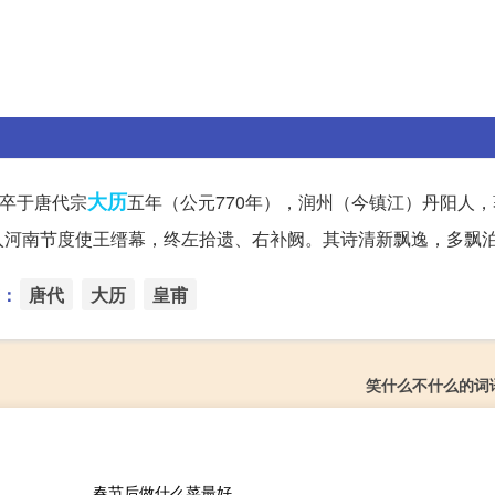
大历
，卒于唐代宗
五年（公元770年），润州（今镇江）丹阳人
入河南节度使王缙幕，终左拾遗、右补阙。其诗清新飘逸，多飘
：
唐代
大历
皇甫
笑什么不什么的词
春节后做什么菜最好