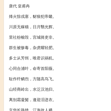
唐代 皇甫冉
烽火惊戎塞，豺狼犯帝畿。
川原无稼穑，日月翳光辉。
里社枌榆毁，宫城骑吏非。
群生被惨毒，杂虏耀轻肥。
多士从芳饵，唯君识祸机。
心同合浦叶，命寄首阳薇。
耻作纤鳞喣，方随高鸟飞。
山经商岭出，水泛汉池归。
离别霜凝鬓，逢迎泪迸衣。
京华长路绝，江海故人稀。