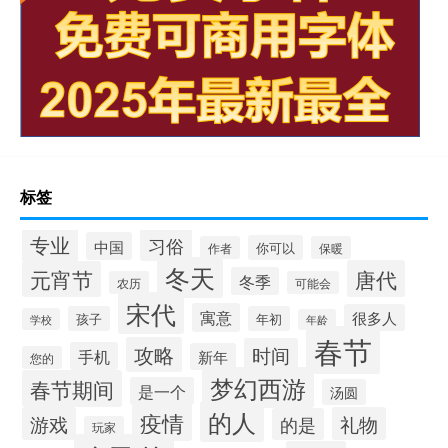
标签
专业
习俗
中国
你可以
作者
保暖
冬天
唐代
元宵节
冬季
农历
可能会
宋代
寓意
很多人
孩子
年初
学校
年龄
春节
攻略
时间
手机
新年
您的
梦幻西游
春节期间
是一个
汤圆
的人
疫情
游戏
礼物
的是
玩家