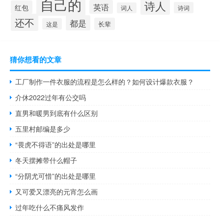
自己的
诗人
英语
红包
诗词
词人
还不
都是
长辈
这是
猜你想看的文章
工厂制作一件衣服的流程是怎么样的？如何设计爆款衣服？
介休2022过年有公交吗
直男和暖男到底有什么区别
五里村邮编是多少
“畏虎不得语”的出处是哪里
冬天摆摊带什么帽子
“分阴尤可惜”的出处是哪里
又可爱又漂亮的元宵怎么画
过年吃什么不痛风发作