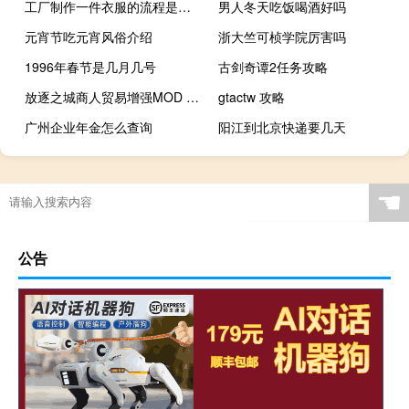
工厂制作一件衣服的流程是怎么样的？如何设计爆款衣服？
男人冬天吃饭喝酒好吗
元宵节吃元宵风俗介绍
浙大竺可桢学院厉害吗
1996年春节是几月几号
古剑奇谭2任务攻略
放逐之城商人贸易增强MOD V1.0 绿色免费版（放逐之城商人贸易增强MOD V1.0 绿色免费版功能简介）
gtactw 攻略
广州企业年金怎么查询
阳江到北京快递要几天
热能与动力工程专业属于什么类（热能与动力工程属于什么类）
☚
公告