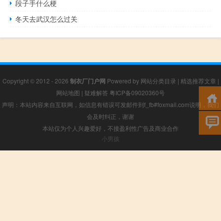
段子手什么梗
冬天去武汉怎么过关
Copyright © 2012 - 2026
制衣厂门户网
Powered by
网站分类目录
|
精选推荐文章
|
网站地图
|
疑难解答
粤ICP备09020360号
声明：本站内容来自互联网，如信息有错误可发邮件到f_fb#foxmail.com说明，我们
会及时纠正，谢谢
本站仅为个人兴趣爱好，不接盈利性广告及商业合作
小男孩