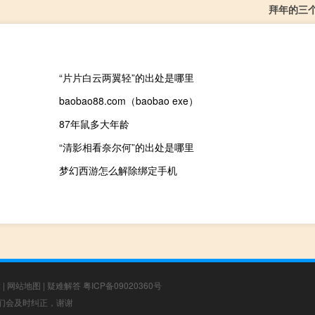
拜年的三
“片片白云两翼轻”的出处是哪里
baobao88.com（baobao exe）
87年鼠多大年龄
“清影相看奈尔何”的出处是哪里
梦幻西游怎么解除绑定手机
章
|
网站地图
|
疑难解答
粤ICP备09020360号
，我们会及时纠正，谢谢