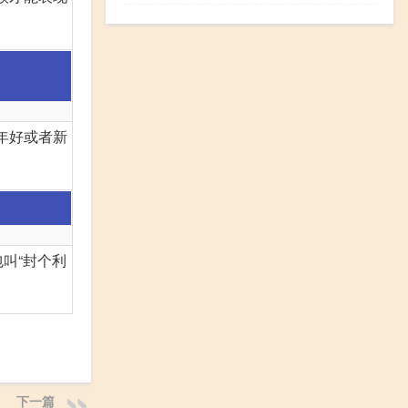
年好或者新
叫“封个利
下一篇