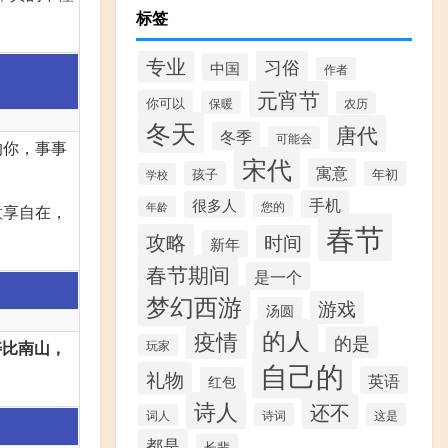
标签
专业
习俗
中国
作者
元宵节
你可以
保暖
农历
冬天
唐代
冬季
可能会
的你，事事
宋代
寓意
孩子
年初
学校
手机
很多人
您的
年龄
意享自在，
春节
攻略
时间
新年
春节期间
是一个
梦幻西游
游戏
汤圆
的人
疫情
的是
寿比南山，
玩家
自己的
礼物
英语
红包
诗人
还不
诗词
这是
词人
都是
长辈