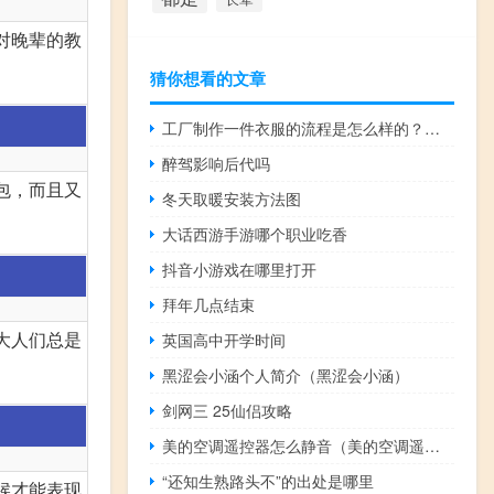
对晚辈的教
猜你想看的文章
工厂制作一件衣服的流程是怎么样的？如何设计爆款衣服？
醉驾影响后代吗
包，而且又
冬天取暖安装方法图
大话西游手游哪个职业吃香
抖音小游戏在哪里打开
拜年几点结束
大人们总是
英国高中开学时间
黑涩会小涵个人简介（黑涩会小涵）
剑网三 25仙侣攻略
美的空调遥控器怎么静音（美的空调遥控器怎么解锁）
“还知生熟路头不”的出处是哪里
候才能表现