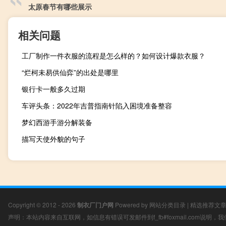
太原春节有哪些展示
相关问题
工厂制作一件衣服的流程是怎么样的？如何设计爆款衣服？
“烂柯未易供仙弈”的出处是哪里
银行卡一般多久过期
车评头条：2022年吉普指南针陷入困境准备整容
梦幻西游手游分解装备
描写天使外貌的句子
Copyright © 2012 - 2026
制衣厂门户网
Powered by
网站分类目录
|
精选推荐文
声明：本站内容来自互联网，如信息有错误可发邮件到f_fb#foxmail.com说明