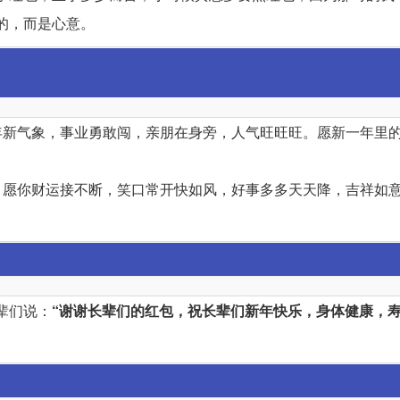
的，而是心意。
年新气象，事业勇敢闯，亲朋在身旁，人气旺旺旺。愿新一年里
，愿你财运接不断，笑口常开快如风，好事多多天天降，吉祥如
辈们说：
“谢谢长辈们的红包，祝长辈们新年快乐，身体健康，