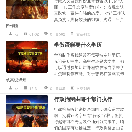
行政人员自我评价通常包含以下几个方
面： 1. 工作态度与责任心 ： 表现出认
真踏实、责任心强的态度。 对待工作认
真负责，具备较强的组织、沟通、生产
协作能...
xz
01-02
0
562
文章列表
学做蛋糕要什么学历
学习制作蛋糕通常不需要特定的学历。
无论是初中生、高中生还是大学生，都
可以通过参加烘焙课程或在家自学来学
习蛋糕制作技能。对于想要在蛋糕装饰
或高级烘焙...
xz
12-31
0
885
文章列表
行政拘留由哪个部门执行
行政拘留听起来挺严肃的，确实是大款
啊！别看它名字里有“行政”字样，但执
行起来可不光是发个通知就完事了。咱
们的国家有明确规定，行政拘留是由公