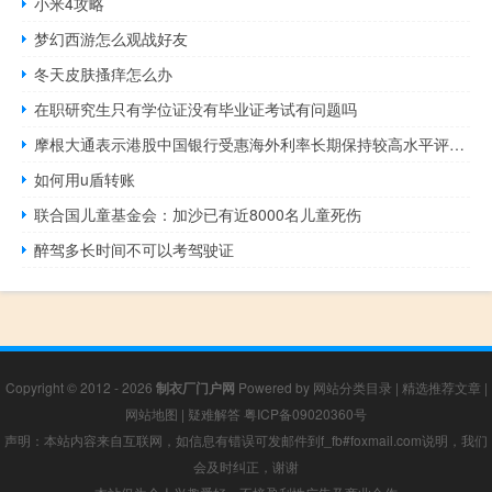
小米4攻略
梦幻西游怎么观战好友
冬天皮肤搔痒怎么办
在职研究生只有学位证没有毕业证考试有问题吗
摩根大通表示港股中国银行受惠海外利率长期保持较高水平评级升至“增持”
如何用u盾转账
联合国儿童基金会：加沙已有近8000名儿童死伤
醉驾多长时间不可以考驾驶证
Copyright © 2012 - 2026
制衣厂门户网
Powered by
网站分类目录
|
精选推荐文章
|
网站地图
|
疑难解答
粤ICP备09020360号
声明：本站内容来自互联网，如信息有错误可发邮件到f_fb#foxmail.com说明，我们
会及时纠正，谢谢