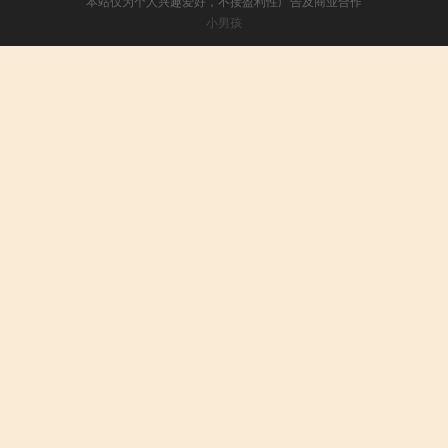
本站仅为个人兴趣爱好，不接盈利性广告及商业合作
小男孩