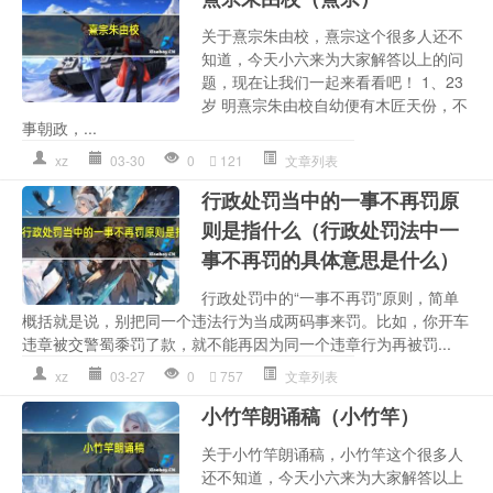
关于熹宗朱由校，熹宗这个很多人还不
知道，今天小六来为大家解答以上的问
题，现在让我们一起来看看吧！ 1、23
岁 明熹宗朱由校自幼便有木匠天份，不
事朝政，...
xz
03-30
0
121
文章列表
行政处罚当中的一事不再罚原
则是指什么（行政处罚法中一
事不再罚的具体意思是什么）
行政处罚中的“一事不再罚”原则，简单
概括就是说，别把同一个违法行为当成两码事来罚。比如，你开车
违章被交警蜀黍罚了款，就不能再因为同一个违章行为再被罚...
xz
03-27
0
757
文章列表
小竹竿朗诵稿（小竹竿）
关于小竹竿朗诵稿，小竹竿这个很多人
还不知道，今天小六来为大家解答以上