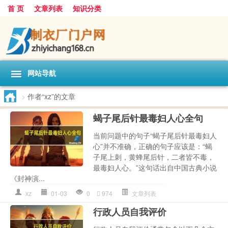
首 页
文章列表
知识分类
网站导航
>
作者“xz”的文章
蝎子尾后针最毒妇人心全句
当前问题中的句子“蝎子尾后针最毒妇人
心”并不准确，正确的句子应该是：“蝎
子尾上刺，黄蜂尾后针，二者皆不毒，
最毒妇人心。”这句话出自中国古典小说
《封神演...
xz
01-03
0
974
文章列表
行政人员自我评价