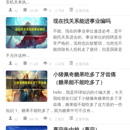
安机关来执...
xz
12-30
0
744
文章列表
现在找关系能进事业编吗
不能。现在的事业单位逢进必考，是不
能托关系进去的。事业单位的招聘是非
常严格的，流程也比较繁琐，当然也不
能排除有人投机走了捷径，但是国家是
不允许这种...
xz
11-20
0
476
文章列表
小猪佩奇糖果吃多了牙齿痛
（糖果能不能吃多了）
hello，我是环球知识的小编大黄，今天
我给朋友们说下小猪佩奇糖果吃多了牙
齿痛，糖果能不能吃多了这方面的一些
知识 1、糖果不能吃多了，因为糖果中可不仅有...
xz
04-19
0
822
文章列表
熹宗朱由校（熹宗）