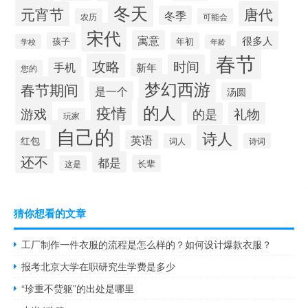
冬天
唐代
元宵节
冬季
农历
可能会
宋代
寓意
很多人
孩子
年初
学校
年龄
春节
攻略
时间
手机
新年
您的
梦幻西游
春节期间
是一个
汤圆
的人
疫情
游戏
礼物
的是
玩家
自己的
诗人
英语
红包
诗词
词人
还不
都是
长辈
这是
猜你想看的文章
工厂制作一件衣服的流程是怎么样的？如何设计爆款衣服？
报考北京大学在职研究生学费是多少
“珍重不赀躯”的出处是哪里