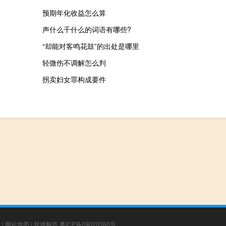
预期年化收益怎么算
声什么千什么的词语有哪些?
“却能对客鸣花鼓”的出处是哪里
轻微伤不调解怎么判
拐卖妇女罪构成要件
章
|
网站地图
|
疑难解答
粤ICP备09020360号