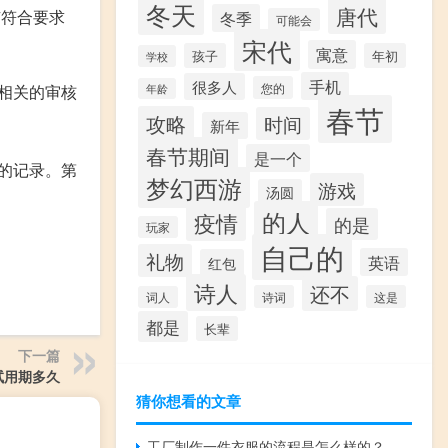
冬天
唐代
有符合要求
冬季
可能会
宋代
寓意
孩子
年初
学校
手机
很多人
您的
相关的审核
年龄
春节
攻略
时间
新年
春节期间
是一个
的记录。第
梦幻西游
游戏
汤圆
的人
疫情
的是
玩家
自己的
礼物
英语
红包
诗人
还不
诗词
这是
词人
都是
长辈
下一篇
试用期多久
猜你想看的文章
工厂制作一件衣服的流程是怎么样的？如何设计爆款衣服？