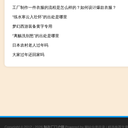
工厂制作一件衣服的流程是怎么样的？如何设计爆款衣服？
“练水寒云入壮怀”的出处是哪里
梦幻西游装备黄字专用
“离觞洗别愁”的出处是哪里
日本农村老人过年吗
大家过年还回家吗
Copyright © 2012 - 2026
制衣厂门户网
Powered by
网站分类目录
|
精选推荐文