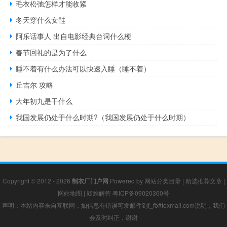
毛衣松弛怎样才能收紧
冬天穿什么女鞋
阿乐话事人 出自电影经典台词什么梗
春节回礼的是为了什么
睡不着有什么办法可以快速入睡（睡不着）
丘吉尔 攻略
大年初九是干什么
我国发展仍处于什么时期?（我国发展仍处于什么时期）
Copyright © 2012 - 2026
制衣厂门户网
Powered by
网站分类目录
|
精选推荐文章
|
网站地图
|
疑难解答
粤ICP备09020360号
声明：本站内容来自互联网，如信息有错误可发邮件到f_fb#foxmail.com说明，我们
会及时纠正，谢谢