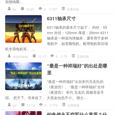
加德纳菌...
bv
12-25
0
707
文章列表
6311轴承尺寸
6311轴承的基本尺寸如下： 内径：55
mm 外径：120mm 厚度：29mm 6311
轴承是一种深沟球轴承，通常用于多种
电机中，如变频电机、船用电机和压缩
机专用电机等。 ...
zhiyichang
12-17
0
75
文章列表
“最是一种祥瑞好”的出处是哪
里
“最是一种祥瑞好”出自宋代无名氏的
《夜游宫》。 “最是一种祥瑞好”全诗
《夜游宫》 宋代 无名氏 因被吾皇手
诏。 把天下、寺来改了。 大觉金仙也不小。 德士...
jzz
11-13
0
773
文章列表
钓鱼佬永不空军什么意思？什