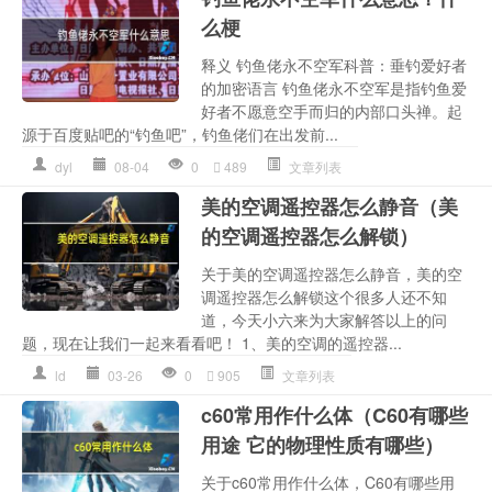
么梗
释义 钓鱼佬永不空军科普：垂钓爱好者
的加密语言 钓鱼佬永不空军是指钓鱼爱
好者不愿意空手而归的内部口头禅。起
源于百度贴吧的“钓鱼吧”，钓鱼佬们在出发前...
dyl
08-04
0
489
文章列表
美的空调遥控器怎么静音（美
的空调遥控器怎么解锁）
关于美的空调遥控器怎么静音，美的空
调遥控器怎么解锁这个很多人还不知
道，今天小六来为大家解答以上的问
题，现在让我们一起来看看吧！ 1、美的空调的遥控器...
ld
03-26
0
905
文章列表
c60常用作什么体（C60有哪些
用途 它的物理性质有哪些）
关于c60常用作什么体，C60有哪些用