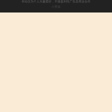
本站仅为个人兴趣爱好，不接盈利性广告及商业合作
小男孩