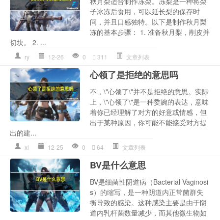
秋月梨适合制作冻梨。冻梨是一种将梨
子冰冻后食用，可以延长梨的保存时
间，并且口感独特。以下是制作秋月梨
冻的基本步骤： 1. 准备秋月梨，削皮并
切块。 2. ...
ry
12-26
0
311
文章列表
心领了是拒绝的意思吗
不，\"心领了\"并不是拒绝的意思。实际
上，\"心领了\"是一种委婉的表达，意味
着你已经理解了对方的好意或情感，但
出于某种原因，你可能不能接受对方提
出的建...
xl
12-25
0
64
文章列表
BV是什么意思
BV是细菌性阴道病（Bacterial Vaginosi
s）的缩写，是一种阴道内正常菌群失
衡导致的感染。这种感染主要是由于阴
道内乳杆菌数量减少，而其他微生物如