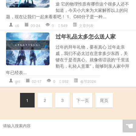
途 它的物理性质有哪些这个很多人还不
知道，今天小六来为大家解答以上的问
题，现在让我们一起来看看吧！ 1、C60分子是一种...
c6
03-24
0
549
文章列表
过年礼品太多怎么送人家
过年的拜年礼物，要有真心 过年走亲
戚，我们不必太过在意拿多少东西，关
键在于是否真心。就像俗话说的“千里送
鹅毛，礼轻人意重”，能够到亲人家中拜
年已经表...
gnl
02-17
0
592
春节2024
1
2
3
下一页
尾页
☚