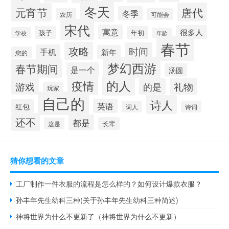
冬天
唐代
元宵节
冬季
农历
可能会
宋代
寓意
很多人
孩子
年初
学校
年龄
春节
攻略
时间
手机
新年
您的
梦幻西游
春节期间
是一个
汤圆
的人
疫情
游戏
礼物
的是
玩家
自己的
诗人
英语
红包
诗词
词人
还不
都是
长辈
这是
猜你想看的文章
工厂制作一件衣服的流程是怎么样的？如何设计爆款衣服？
孙丰年先生幼科三种(关于孙丰年先生幼科三种简述)
神将世界为什么不更新了（神将世界为什么不更新）