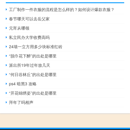
工厂制作一件衣服的流程是怎么样的？如何设计爆款衣服？
春节哪天可以去岳父家
元宵从哪领
私立民办大学收费高吗
24墙一立方用多少块标准红砖
“脱巾花下醉”的出处是哪里
派出所19年过年放几天
“何日谷林丘”的出处是哪里
ps4 暗黑3 攻略
“开花锦绣姿”的出处是哪里
拜年了吗相声