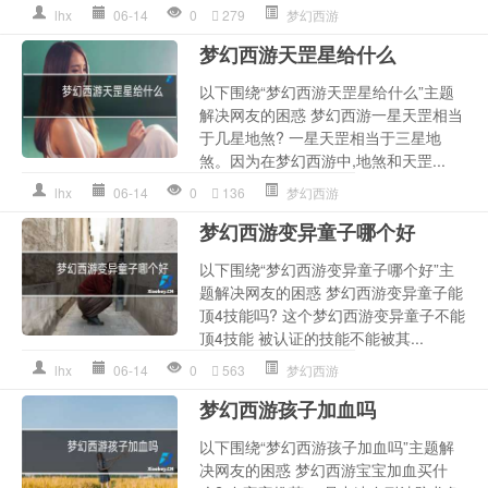
lhx
06-14
0
279
梦幻西游
梦幻西游天罡星给什么
以下围绕“梦幻西游天罡星给什么”主题
解决网友的困惑 梦幻西游一星天罡相当
于几星地煞? 一星天罡相当于三星地
煞。因为在梦幻西游中,地煞和天罡...
lhx
06-14
0
136
梦幻西游
梦幻西游变异童子哪个好
以下围绕“梦幻西游变异童子哪个好”主
题解决网友的困惑 梦幻西游变异童子能
顶4技能吗? 这个梦幻西游变异童子不能
顶4技能 被认证的技能不能被其...
lhx
06-14
0
563
梦幻西游
梦幻西游孩子加血吗
以下围绕“梦幻西游孩子加血吗”主题解
决网友的困惑 梦幻西游宝宝加血买什