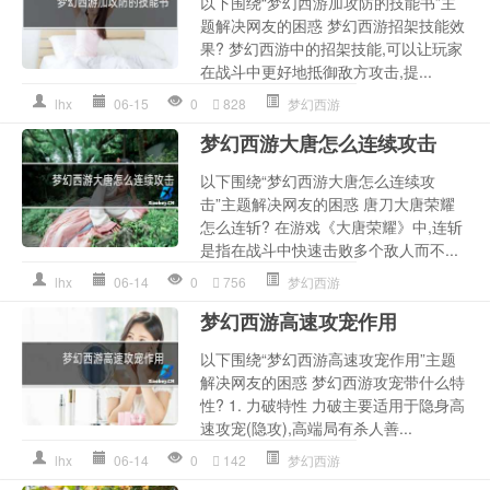
以下围绕“梦幻西游加攻防的技能书”主
题解决网友的困惑 梦幻西游招架技能效
果? 梦幻西游中的招架技能,可以让玩家
在战斗中更好地抵御敌方攻击,提...
lhx
06-15
0
828
梦幻西游
梦幻西游大唐怎么连续攻击
以下围绕“梦幻西游大唐怎么连续攻
击”主题解决网友的困惑 唐刀大唐荣耀
怎么连斩? 在游戏《大唐荣耀》中,连斩
是指在战斗中快速击败多个敌人而不...
lhx
06-14
0
756
梦幻西游
梦幻西游高速攻宠作用
以下围绕“梦幻西游高速攻宠作用”主题
解决网友的困惑 梦幻西游攻宠带什么特
性? 1. 力破特性 力破主要适用于隐身高
速攻宠(隐攻),高端局有杀人善...
lhx
06-14
0
142
梦幻西游