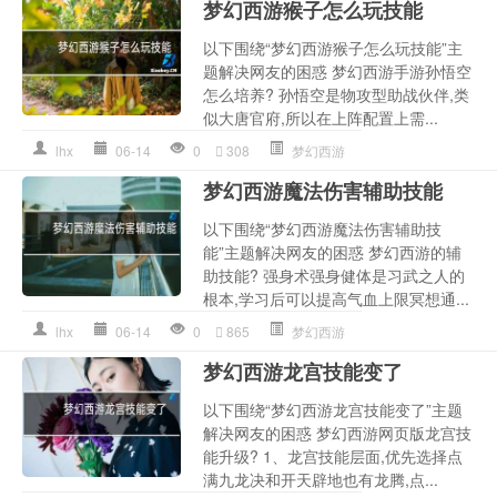
梦幻西游猴子怎么玩技能
以下围绕“梦幻西游猴子怎么玩技能”主
题解决网友的困惑 梦幻西游手游孙悟空
怎么培养? 孙悟空是物攻型助战伙伴,类
似大唐官府,所以在上阵配置上需...
lhx
06-14
0
308
梦幻西游
梦幻西游魔法伤害辅助技能
以下围绕“梦幻西游魔法伤害辅助技
能”主题解决网友的困惑 梦幻西游的辅
助技能? 强身术强身健体是习武之人的
根本,学习后可以提高气血上限冥想通...
lhx
06-14
0
865
梦幻西游
梦幻西游龙宫技能变了
以下围绕“梦幻西游龙宫技能变了”主题
解决网友的困惑 梦幻西游网页版龙宫技
能升级? 1、龙宫技能层面,优先选择点
满九龙决和开天辟地也有龙腾,点...