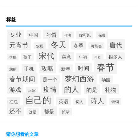
标签
专业
习俗
中国
你可以
作者
保暖
冬天
唐代
元宵节
冬季
农历
可能会
宋代
寓意
很多人
孩子
年初
学校
年龄
春节
攻略
时间
手机
新年
您的
梦幻西游
春节期间
是一个
汤圆
的人
疫情
游戏
礼物
的是
玩家
自己的
诗人
英语
红包
诗词
词人
还不
都是
长辈
这是
猜你想看的文章