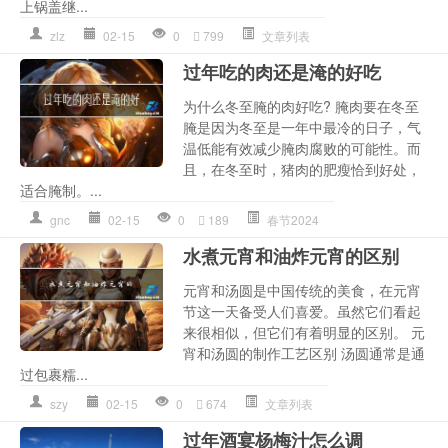
上锅盖继...
zlz
02-15
0
799
文章列表
过年吃的肉还是淹的好吃
为什么冬至腌的肉好吃? 腌肉要在冬至
腌是因为冬至是一年中最冷的日子，气
温低能有效减少腌肉腐败的可能性。而
且，在冬至时，猪肉的肥瘦恰到好处，
适合腌制。...
gnc
02-15
0
189
春节2024
水煮元宵和油炸元宵的区别
元宵和汤圆是中国传统的美食，在元宵
节这一天备受人们喜爱。虽然它们看起
来很相似，但它们有着明显的区别。 元
宵和汤圆的制作工艺区别 汤圆通常是通
过包裹糯...
szy
02-15
0
674
文章列表
过年酒宴杨梅汁怎么调