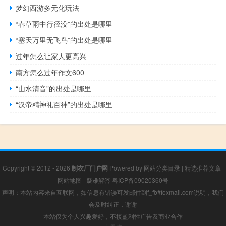
梦幻西游多元化玩法
“春草雨中行径没”的出处是哪里
“塞天万里无飞鸟”的出处是哪里
过年怎么让家人更高兴
南方怎么过年作文600
“山水清音”的出处是哪里
“汉帝精神礼百神”的出处是哪里
Copyright © 2012 - 2026
制衣厂门户网
Powered by
网站分类目录
|
精选推荐文章
|
网站地图
|
疑难解答
粤ICP备09020360号
声明：本站内容来自互联网，如信息有错误可发邮件到f_fb#foxmail.com说明，我们
会及时纠正，谢谢
本站仅为个人兴趣爱好，不接盈利性广告及商业合作