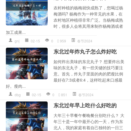
农村种植的杨梅就快成熟了，您喝过杨
梅酒吗? 杨梅作为一种常见的水果，在
农村地区种植得非常广泛。当杨梅成熟
时，很多人会将其用来制作杨梅酒或者
加工成果...
gnj
02-15
0
959
春节2024
东北过年炸丸子怎么炸好吃
如何炸出美味的东北丸子？ 想要炸出美
味的东北丸子，有一些关键的技巧要注
意。首先，炸丸子里面的肉的肥瘦比例
最好在7:3或者6:4，这样吃起来口感最
好。瘦肉...
dbg
02-15
0
851
春节2024
东北过年早上吃什么好吃的
大年三十早餐午餐晚餐分别吃什么？ 大
年三十是一年中最开心的一天，作为东
北人，我的家庭有着自己独特的一日三