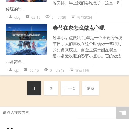
餐安排。早上我们会吃包子，这是一种
传统的早...
dbg
02-15
0
726
春节2024
春节在家怎么做点心呢
过年小甜点做法 过年是一个重要的传统
节日，人们喜欢在这个时候做一些特别
的甜点来庆祝。而金玉满堂甜品就是一
道非常受欢迎的春节小点心。它的做法
非常简单...
cjz
02-15
0
348
文章列表
1
2
下一页
尾页
☚