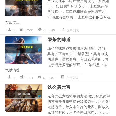
土豆泥通常不建议食用隔夜的，原因如
下： 1. 口感和味道变差 ：土豆泥在存
放过程中，其口感和味道会逐渐变差。
2. 滋生有害物质 ：土豆中含有的淀粉在
存放过...
td
12-31
0
493
文章列表
绿茶的味道
绿茶的味道通常被描述为清新、淡雅，
具有以下特点： 1. 清香型 ：具有淡淡
的清香，滋味鲜爽，入口感觉爽朗，常
见于细嫩多毫的绿茶。 2. 浓烈型 ：香
气以清香...
lc
12-31
0
904
文章列表
这么煮元宵
元宵怎么煮最简单的方法 煮元宵最简单
的方法是将锅中接好冷水烧开，水面微
微起泡后，放入准备好的元宵。刚放入
元宵的时候，用勺子来回搅拌几下，盖