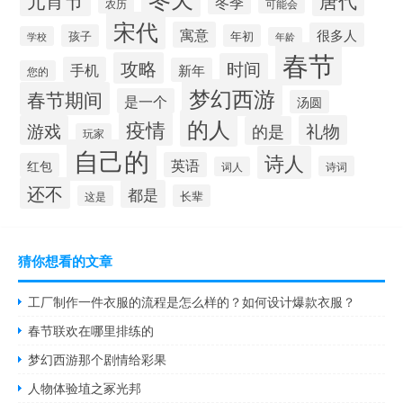
元宵节
冬季
农历
可能会
宋代
寓意
很多人
孩子
年初
学校
年龄
春节
攻略
时间
手机
新年
您的
梦幻西游
春节期间
是一个
汤圆
的人
疫情
游戏
礼物
的是
玩家
自己的
诗人
英语
红包
诗词
词人
还不
都是
长辈
这是
猜你想看的文章
工厂制作一件衣服的流程是怎么样的？如何设计爆款衣服？
春节联欢在哪里排练的
梦幻西游那个剧情给彩果
人物体验埴之冢光邦