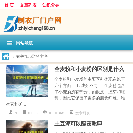
首 页
文章列表
知识分类
网站导航
>
有关“口感”的文章
全麦粉和小麦粉的区别是什么
全麦粉和小麦粉的主要区别体现在以下
几个方面： 1. 成分不同 ： 全麦粉包含
了小麦的所有部分，如麸皮、胚芽和胚
乳，因此它保留了更多的膳食纤维、维
生素和矿...
rl
01-08
0
868
文章列表
土豆泥可以隔夜吃吗